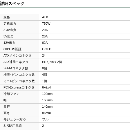
詳細スペック
規格
ATX
定格出力
750W
3.3V出力
20A
5V出力
20A
12V出力
62A
80PLUS認証
GOLD
ATXメインコネクタ
24
ATX補助コネクタ
(4+4)pin x 2個
S-ATAコネクタ数
8個
標準4ピン コネクタ数
4個
ミニ4ピン コネクタ数
1個
PCI-Expressコネクタ
6+2x4
冷却ファン
120mm
幅
150mm
奥行
140mm
高さ
86mm
モジュラー対応
フル
S-ATA用系統
2