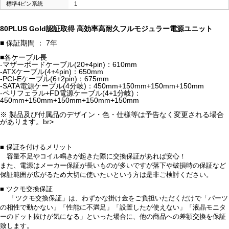
標準4ピン系統
1
80PLUS Gold認証取得 高効率高耐久フルモジュラー電源ユニット
■ 保証期間 ： 7年
■各ケーブル長
-マザーボードケーブル(20+4pin)：610mm
-ATXケーブル(4+4pin)：650mm
-PCI-Eケーブル(6+2pin)：675mm
-SATA電源ケーブル(4分岐)：450mm+150mm+150mm+150mm
-ペリフェラル+FD電源ケーブル(4+1分岐)：
450mm+150mm+150mm+150mm+150mm
※ 製品及び付属品のデザイン・色・仕様等は予告なく変更される場合
があります。br>
■ 保証を付けるメリット
容量不足やコイル鳴きが起きた際に交換保証があれば安心！
また、電源はメーカー保証が長いものが多いですが落下や破損時の保証など
保証範囲が広がるため大切に使いたいという方は是非ご検討ください。
■ ツクモ交換保証
「ツクモ交換保証」は、わずかな掛け金をご負担いただくだけで「パーツ
の相性で動かない」「性能に不満足」「設置したが使えない」「液晶モニタ
ーのドット抜けが気になる」といった場合に、他の商品への差額交換を保証
致します。