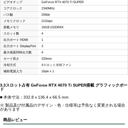
ビデオチップ
GeForce RTX 4070 Ti SUPER
コアクロック
2340MHz
バス幅
256bit
メモリクロック
21Gbps
搭載メモリ
16GB GDDR6X
スロット数
4
出力ポート HDMI
1
出力ポート DisplayPort
3
最大画面同時出力数
4
カード長さ
333mm
冷却方式
4スロット冷却ファン
補助電源入力
16pin x 1
3.3スロット占有 GeForce RTX 4070 Ti SUPER搭載 グラフィックボー
ド
■ 本体寸法：332.8 x 136.4 x 66.5 mm
※ 製品及び付属品のデザイン・色・仕様等は予告なく変更される場合
があります
商品レビュー