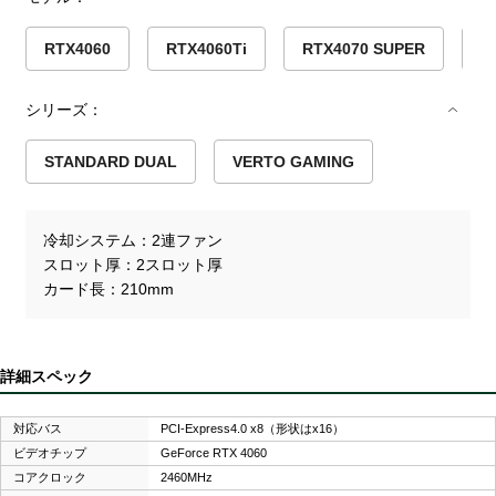
RTX4060
RTX4060Ti
RTX4070 SUPER
R
シリーズ：
STANDARD DUAL
VERTO GAMING
冷却システム
2連ファン
スロット厚
2スロット厚
カード長
210mm
詳細スペック
対応バス
PCI-Express4.0 x8（形状はx16）
ビデオチップ
GeForce RTX 4060
コアクロック
2460MHz