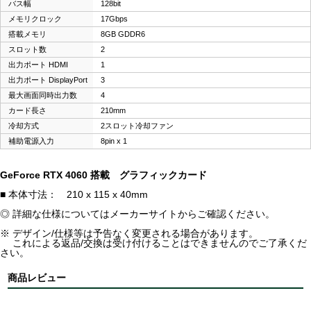
バス幅
128bit
メモリクロック
17Gbps
搭載メモリ
8GB GDDR6
スロット数
2
出力ポート HDMI
1
出力ポート DisplayPort
3
最大画面同時出力数
4
カード長さ
210mm
冷却方式
2スロット冷却ファン
補助電源入力
8pin x 1
GeForce RTX 4060 搭載 グラフィックカード
■ 本体寸法： 210 x 115 x 40mm
◎ 詳細な仕様についてはメーカーサイトからご確認ください。
※ デザイン/仕様等は予告なく変更される場合があります。
これによる返品/交換は受け付けることはできませんのでご了承くだ
さい。
商品レビュー