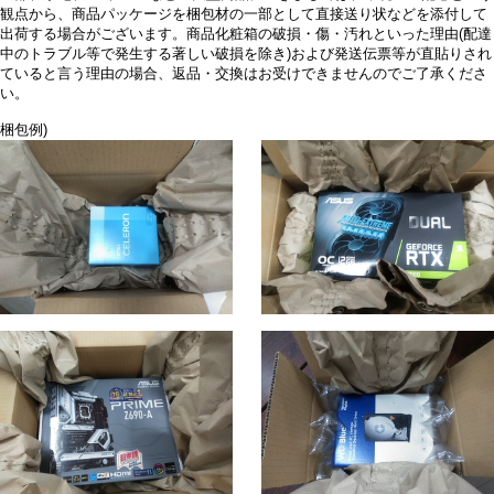
観点から、商品パッケージを梱包材の一部として直接送り状などを添付して
出荷する場合がございます。商品化粧箱の破損・傷・汚れといった理由(配達
中のトラブル等で発生する著しい破損を除き)および発送伝票等が直貼りされ
ていると言う理由の場合、返品・交換はお受けできませんのでご了承くださ
い。
梱包例)