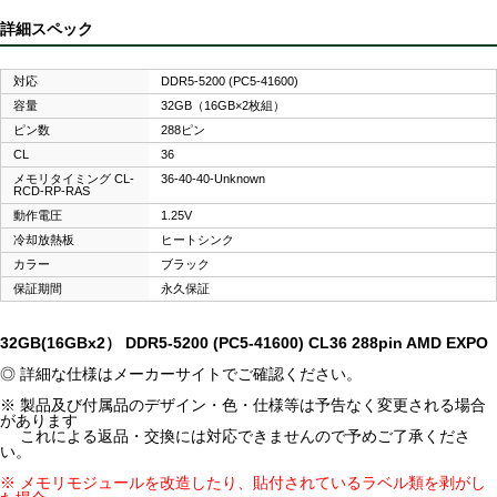
詳細スペック
対応
DDR5-5200 (PC5-41600)
容量
32GB（16GB×2枚組）
ピン数
288ピン
CL
36
メモリタイミング CL-
36-40-40-Unknown
RCD-RP-RAS
動作電圧
1.25V
冷却放熱板
ヒートシンク
カラー
ブラック
保証期間
永久保証
32GB(16GBx2） DDR5-5200 (PC5-41600) CL36 288pin AMD EXPO
◎ 詳細な仕様はメーカーサイトでご確認ください。
※ 製品及び付属品のデザイン・色・仕様等は予告なく変更される場合
があります
これによる返品・交換には対応できませんので予めご了承くださ
い。
※ メモリモジュールを改造したり、貼付されているラベル類を剥がし