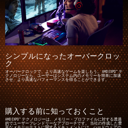
シンプルになったオーバークロッ
ク
オーバークロックで、より高速なゲームを楽しもう。 AMD EXPO™ テ
クノロジーなら、ユーザーはシステム内のメモリーを簡単に加速
させ、より高速なパフォーマンスを得ることができます。
購入する前に知っておくこと
AMD EXPO™ テクノロジーは、メモリー・プロファイルに対する透過
的でユーザーフレンドリーなアプローチです。 当社の作成した豊
富なメモリーテストに関するドキュメントには、ハードウェアの