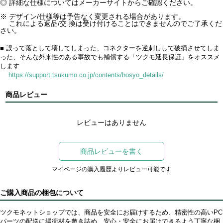
◎ 詳細な仕様についてはメーカーサイトからご確認ください。
※ デザイン/仕様等は予告なく変更される場合があります。
これによる返品/交 換は受け付けることはできませんのでご了承くだ
さい。
■ 誤って落として壊してしまった、コネクターを逆刺しして破損させてしま
った、そんな外来性のある事故でも補償する「ツクモ延長保証」をオススメ
します
https://support.tsukumo.co.jp/contents/hosyo_details/
商品レビュー
レビューはありません
商品レビューを書く
マイページの購入履歴よりレビュー可能です
ご購入商品の梱包について
ツクモネットショップでは、商品を安全にお届けするため、精密性の高いPC
パーツの配送に緩衝材を敷き詰め、安心・安全にお届けできるよう丁寧な梱