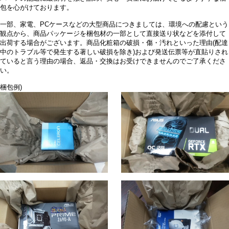
包を心がけております。
一部、家電、PCケースなどの大型商品につきましては、環境への配慮という
観点から、商品パッケージを梱包材の一部として直接送り状などを添付して
出荷する場合がございます。商品化粧箱の破損・傷・汚れといった理由(配達
中のトラブル等で発生する著しい破損を除き)および発送伝票等が直貼りされ
ていると言う理由の場合、返品・交換はお受けできませんのでご了承くださ
い。
梱包例)