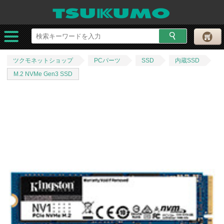
ツクモネットショップ
PCパーツ
SSD
内蔵SSD
M.2 NVMe Gen3 SSD