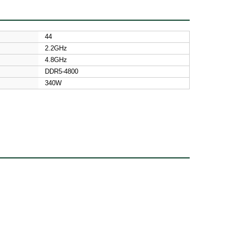
44
2.2GHz
4.8GHz
DDR5-4800
340W