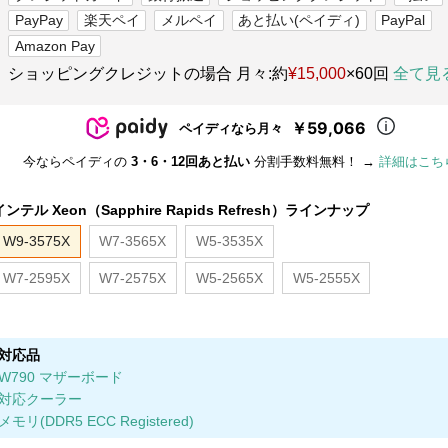
PayPay
楽天ペイ
メルペイ
あと払い(ペイディ)
PayPal
Amazon Pay
ショッピングクレジットの場合 月々:約
¥15,000
×60回
全て見
￥59,066
ペイディなら月々
今ならペイディの
3・6・12回あと払い
分割手数料無料！ →
詳細はこち
インテル Xeon（Sapphire Rapids Refresh）ラインナップ
W9-3575X
W7-3565X
W5-3535X
W7-2595X
W7-2575X
W5-2565X
W5-2555X
対応品
W790 マザーボード
対応クーラー
メモリ(DDR5 ECC Registered)