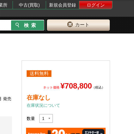
業所
中古(買取)
新規会員登録
ログイン
カート
送料無料
¥708,800
ネット価格
（税込）
在庫なし
月 発売
在庫状況について
数量