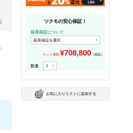
ツクモの安心保証！
る
延長保証について
ら
¥
708,800
ネット価格
（税込）
数量
お気に入りリストに追加する