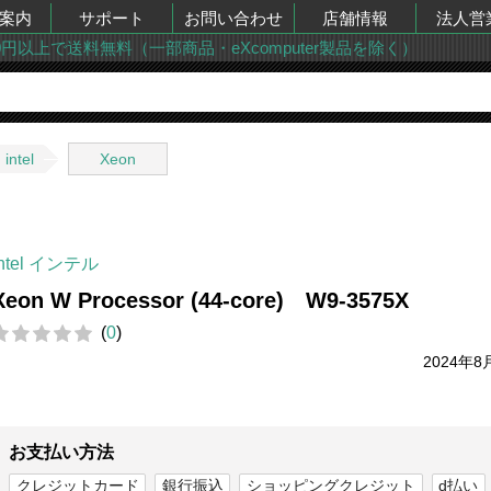
案内
サポート
お問い合わせ
店舗情報
法人営
00円以上で送料無料（一部商品・eXcomputer製品を除く）
intel
Xeon
intel インテル
Xeon W Processor (44-core) W9-3575X
(
0
)
2024年8
お支払い方法
クレジットカード
銀行振込
ショッピングクレジット
d払い