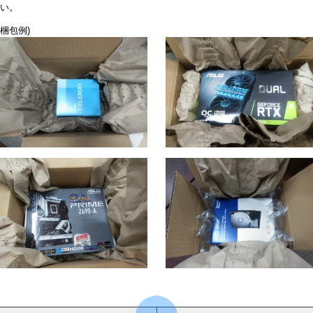
い。
梱包例)