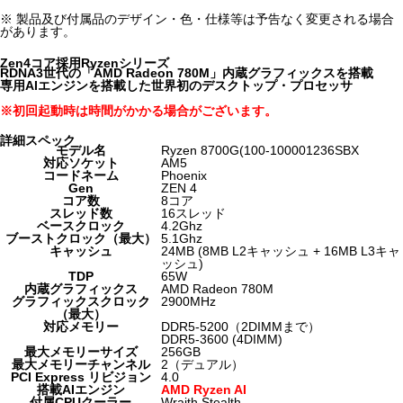
※ 製品及び付属品のデザイン・色・仕様等は予告なく変更される場合
があります。
Zen4コア採用Ryzenシリーズ
RDNA3世代の「AMD Radeon 780M」内蔵グラフィックスを搭載
専用AIエンジンを搭載した世界初のデスクトップ・プロセッサ
※初回起動時は時間がかかる場合がございます。
詳細スペック
モデル名
Ryzen 8700G(100-100001236SBX
対応ソケット
AM5
コードネーム
Phoenix
Gen
ZEN 4
コア数
8コア
スレッド数
16スレッド
ベースクロック
4.2Ghz
ブーストクロック（最大）
5.1Ghz
キャッシュ
24MB (8MB L2キャッシュ + 16MB L3キャ
ッシュ)
TDP
65W
内蔵グラフィックス
AMD Radeon 780M
グラフィックスクロック
2900MHz
（最大）
対応メモリー
DDR5-5200（2DIMMまで）
DDR5-3600 (4DIMM)
最大メモリーサイズ
256GB
最大メモリーチャンネル
2（デュアル）
PCI Express リビジョン
4.0
搭載AIエンジン
AMD Ryzen AI
付属CPUクーラー
Wraith Stealth