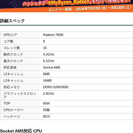
詳細スペック
GPUコア
Radeon 780M
コア数
8
スレッド数
16
動作クロック
4.2GHz
最大クロック
5.1GHz
対応形状
Socket AM5
L2キャッシュ
8MB
L3キャッシュ
16MB
対応メモリ
DDR5-5200/3600
グラフィックスクロッ
2.9GHz
ク
TDP
65W
CPUクーラー
同梱
パッケージ
BOX
Socket AM5対応 CPU