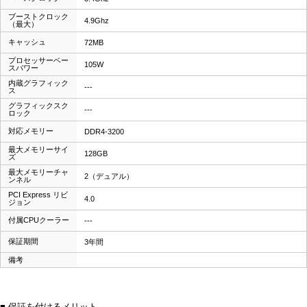
ブーストクロック
4.9Ghz
（最大）
キャッシュ
72MB
プロセッサーベー
105W
スパワー
内蔵グラフィック
---
ス
グラフィックスク
---
ロック
対応メモリー
DDR4-3200
最大メモリーサイ
128GB
ズ
最大メモリーチャ
2（デュアル）
ンネル
PCI Express リビ
4.0
ジョン
付属CPUクーラー
---
保証期間
3年間
備考