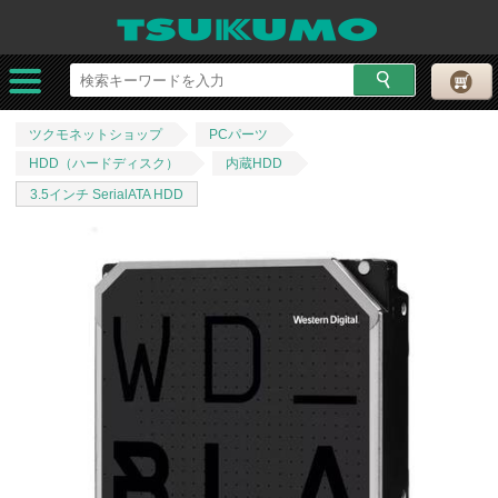
ツクモネットショップ
PCパーツ
HDD（ハードディスク）
内蔵HDD
3.5インチ SerialATA HDD