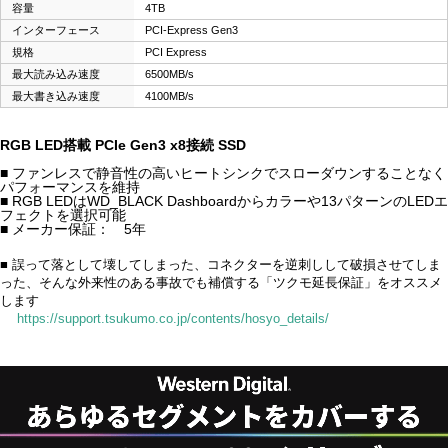
容量
4TB
インターフェース
PCI-Express Gen3
規格
PCI Express
最大読み込み速度
6500MB/s
最大書き込み速度
4100MB/s
RGB LED搭載 PCIe Gen3 x8接続 SSD
■ ファンレスで静音性の高いヒートシンクでスローダウンすることなく
パフォーマンスを維持
■ RGB LEDはWD_BLACK Dashboardからカラーや13パターンのLEDエ
フェクトを選択可能
■ メーカー保証： 5年
■ 誤って落として壊してしまった、コネクターを逆刺しして破損させてしま
った、そんな外来性のある事故でも補償する「ツクモ延長保証」をオススメ
します
https://support.tsukumo.co.jp/contents/hosyo_details/