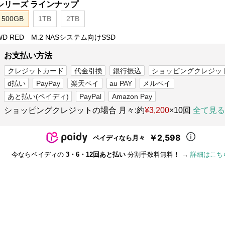
シリーズ ラインナップ
500GB
1TB
2TB
WD RED M.2 NASシステム向けSSD
お支払い方法
クレジットカード
代金引換
銀行振込
ショッピングクレジッ
d払い
PayPay
楽天ペイ
au PAY
メルペイ
あと払い(ペイディ)
PayPal
Amazon Pay
ショッピングクレジットの場合 月々:約
¥3,200
×10回
全て見る
￥2,598
ペイディなら月々
今ならペイディの
3・6・12回あと払い
分割手数料無料！ →
詳細はこち