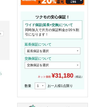
ツクモの安心保証！
ワイド保証(延長+交換)について
同時加入で片方の保証料金が20％割
ト
引になります！
延長保証について
交換保証について
ら
¥
31,180
ネット価格
（税込）
数量
お一人様
1
点限り