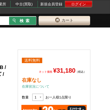
業所
中古(買取)
新規会員登録
ログイン
カート
送料無料
B /
¥31,180
ネット価格
（税込）
 /
在庫なし
在庫状況について
数量
お一人様
1
点限り