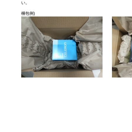
い。
梱包例)