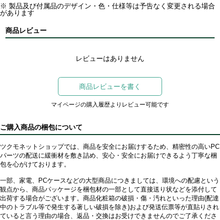
※ 製品及び付属品のデザイン・色・仕様等は予告なく変更される場合
があります
商品レビュー
レビューはありません
商品レビューを書く
マイページの購入履歴よりレビュー可能です
ご購入商品の梱包について
ツクモネットショップでは、商品を安全にお届けするため、精密性の高いPC
パーツの配送に緩衝材を敷き詰め、安心・安全にお届けできるよう丁寧な梱
包を心がけております。
一部、家電、PCケースなどの大型商品につきましては、環境への配慮という
観点から、商品パッケージを梱包材の一部として直接送り状などを添付して
出荷する場合がございます。商品化粧箱の破損・傷・汚れといった理由(配達
中のトラブル等で発生する著しい破損を除き)および発送伝票等が直貼りされ
ていると言う理由の場合、返品・交換はお受けできませんのでご了承くださ