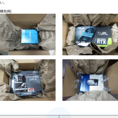
い。
梱包例)