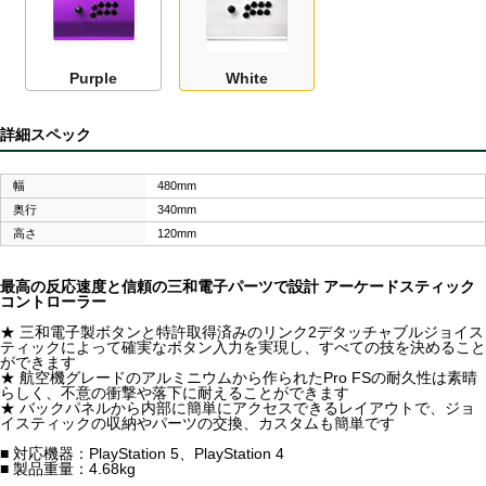
Purple
White
詳細スペック
幅
480mm
奥行
340mm
高さ
120mm
最高の反応速度と信頼の三和電子パーツで設計 アーケードスティック
コントローラー
★ 三和電子製ボタンと特許取得済みのリンク2デタッチャブルジョイス
ティックによって確実なボタン入力を実現し、すべての技を決めること
ができます
★ 航空機グレードのアルミニウムから作られたPro FSの耐久性は素晴
らしく、不意の衝撃や落下に耐えることができます
★ バックパネルから内部に簡単にアクセスできるレイアウトで、ジョ
イスティックの収納やパーツの交換、カスタムも簡単です
■ 対応機器：PlayStation 5、PlayStation 4
■ 製品重量：4.68kg