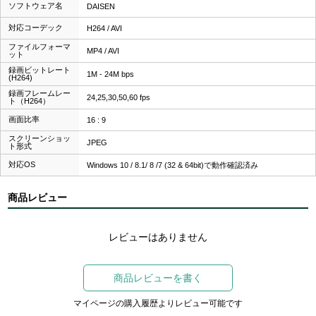
ソフトウェア名
DAISEN
対応コーデック
H264 / AVI
ファイルフォーマ
MP4 / AVI
ット
録画ビットレート
1M - 24M bps
(H264)
録画フレームレー
24,25,30,50,60 fps
ト（H264）
画面比率
16 : 9
スクリーンショッ
JPEG
ト形式
対応OS
Windows 10 / 8.1/ 8 /7 (32 & 64bit)で動作確認済み
商品レビュー
レビューはありません
商品レビューを書く
マイページの購入履歴よりレビュー可能です