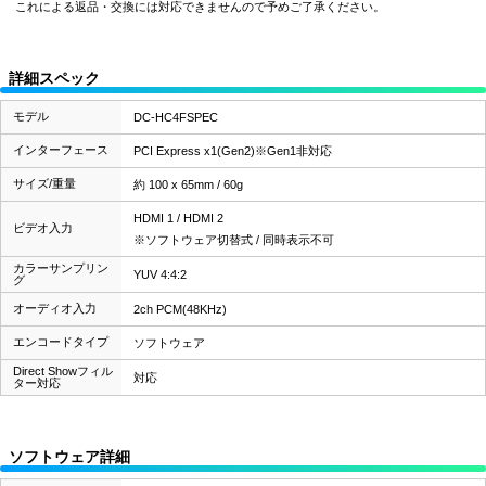
これによる返品・交換には対応できませんので予めご了承ください。
詳細スペック
モデル
DC-HC4FSPEC
インターフェース
PCI Express x1(Gen2)※Gen1非対応
サイズ/重量
約 100 x 65mm / 60g
HDMI 1 / HDMI 2
ビデオ入力
※ソフトウェア切替式 / 同時表示不可
カラーサンプリン
YUV 4:4:2
グ
オーディオ入力
2ch PCM(48KHz)
エンコードタイプ
ソフトウェア
Direct Showフィル
対応
ター対応
ソフトウェア詳細