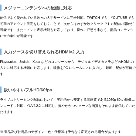
メジャーコンテンツへの配信に対応
配信でよく使われている数々の大手サービスに完全対応。TWITCH でも、YOUTUBE でも
初期のアカウント設定をしておくことで、次からはわずか数クリックですぐ配信の開始が
可能です。またコメント表示機能も対応しており、操作に戸惑う来なく、配信コンテンツ
に全力集中が可能です。
入力ソースを切り替えられるHDMI×2 入力
Playstation、Switch、Xbox などのコンソールから、デジタルビデオカメラなどのHDMI の
入力に対応する機器に対応します。映像をPC にシームレスに入力し、録画、配信が可能で
す。
扱いやすいフルHD/60fps
ライブストリーミング配信において、実用的かつ安定する高画質である1080p 60 の映像エ
ンコードに対応。YUV4:2:2 に対応し、鮮やかかつシャープな画質をそのまま配信していた
だけます。
※ 製品及び付属品のデザイン・色・仕様等は予告なく変更される場合があります