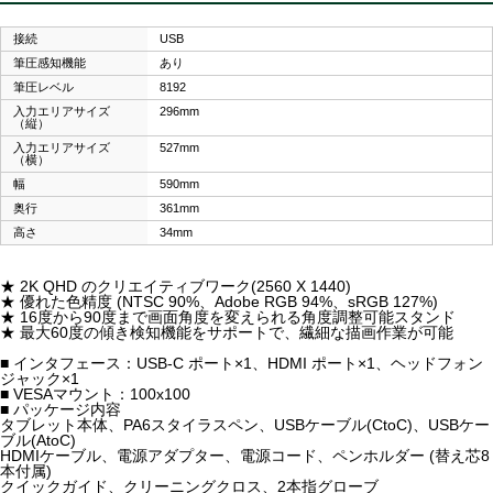
接続
USB
筆圧感知機能
あり
筆圧レベル
8192
入力エリアサイズ
296mm
（縦）
入力エリアサイズ
527mm
（横）
幅
590mm
奥行
361mm
高さ
34mm
★ 2K QHD のクリエイティブワーク(2560 X 1440)
★ 優れた色精度 (NTSC 90%、Adobe RGB 94%、sRGB 127%)
★ 16度から90度まで画面角度を変えられる角度調整可能スタンド
★ 最大60度の傾き検知機能をサポートで、繊細な描画作業が可能
■ インタフェース：USB-C ポート×1、HDMI ポート×1、ヘッドフォン
ジャック×1
■ VESAマウント：100x100
■ パッケージ内容
タブレット本体、PA6スタイラスペン、USBケーブル(CtoC)、USBケー
ブル(AtoC)
HDMIケーブル、電源アダプター、電源コード、ペンホルダー (替え芯8
本付属)
クイックガイド、クリーニングクロス、2本指グローブ