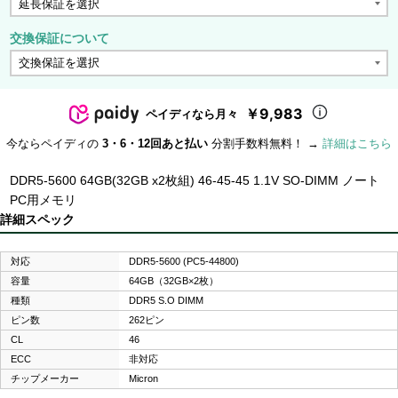
交換保証について
￥9,983
ペイディなら月々
今ならペイディの
3・6・12回あと払い
分割手数料無料！ →
詳細はこちら
DDR5-5600 64GB(32GB x2枚組) 46-45-45 1.1V SO-DIMM ノート
PC用メモリ
詳細スペック
対応
DDR5-5600 (PC5-44800)
容量
64GB（32GB×2枚）
種類
DDR5 S.O DIMM
ピン数
262ピン
CL
46
ECC
非対応
チップメーカー
Micron