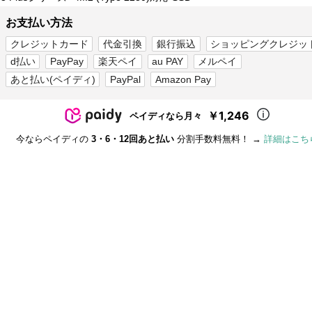
お支払い方法
クレジットカード
代金引換
銀行振込
ショッピングクレジッ
d払い
PayPay
楽天ペイ
au PAY
メルペイ
あと払い(ペイディ)
PayPal
Amazon Pay
￥1,246
ペイディなら月々
今ならペイディの
3・6・12回あと払い
分割手数料無料！ →
詳細はこち