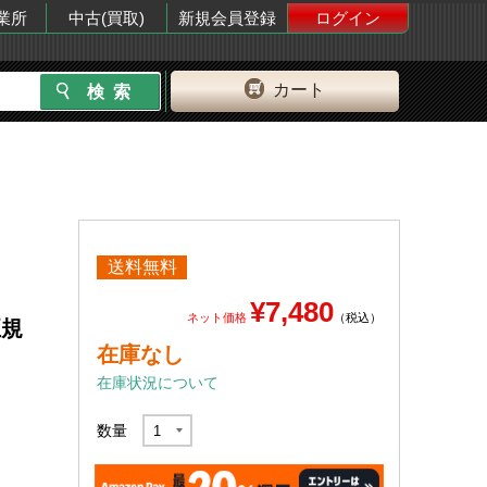
業所
中古(買取)
新規会員登録
ログイン
カート
送料無料
¥7,480
ネット価格
（税込）
正規
在庫なし
在庫状況について
数量