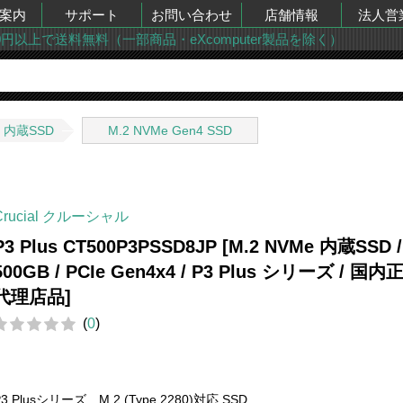
案内
サポート
お問い合わせ
店舗情報
法人営
00円以上で送料無料（一部商品・eXcomputer製品を除く）
内蔵SSD
M.2 NVMe Gen4 SSD
Crucial クルーシャル
P3 Plus CT500P3PSSD8JP [M.2 NVMe 内蔵SSD /
500GB / PCIe Gen4x4 / P3 Plus シリーズ / 国内
代理店品]
(
0
)
P3 Plusシリーズ M.2 (Type 2280)対応 SSD