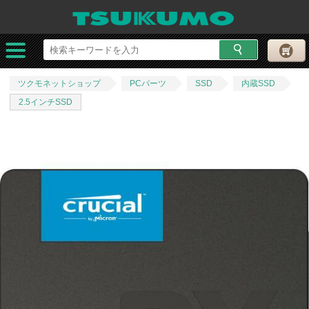
ツクモネットショップ
PCパーツ
SSD
内蔵SSD
2.5インチSSD