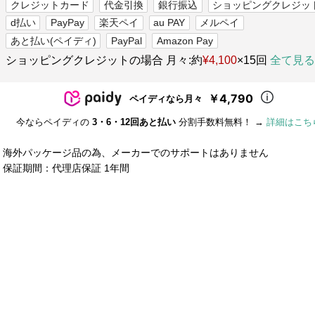
クレジットカード
代金引換
銀行振込
ショッピングクレジッ
d払い
PayPay
楽天ペイ
au PAY
メルペイ
あと払い(ペイディ)
PayPal
Amazon Pay
ショッピングクレジットの場合 月々:約
¥4,100
×15回
全て見る
￥4,790
ペイディなら月々
今ならペイディの
3・6・12回あと払い
分割手数料無料！ →
詳細はこち
■ 海外パッケージ品の為、メーカーでのサポートはありません
■ 保証期間：代理店保証 1年間