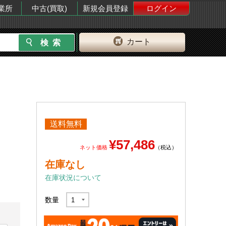
業所
中古(買取)
新規会員登録
ログイン
カート
送料無料
¥57,486
ネット価格
（税込）
在庫なし
在庫状況について
数量