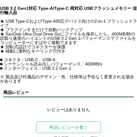
USB 3.2 Gen1対応 Type-A/Type-C 両対応 USBフラッシュメモリー 並
行輸入品
★ USB Type-CおよびType-A対応デバイス向けの2-in-1 フラッシュドラ
イブ
★ プラグインするだけで自動バックアップ
★ SanDisk Ultra Dual Drive Goにファイルを保存したら、400MB/秒の
読取り速度のハイエンドのUSB 3.2 Gen 1パフォーマンスでファイルを
コンピューターにすばやく移動できます
★ 回転式設計でコネクターを保護
★ 移動に便利なキーリング穴付き
■ コネクタ：USB-C、USB-A
■ シーケンシャル読み出しパフォーマンス：400MB/s
■ インターフェイス：USB 3.2 Gen 1
※ 製品及び付属品のデザイン・色・仕様等は予告なく変更される場合
があります
商品レビュー
レビューはありません
商品レビューを書く