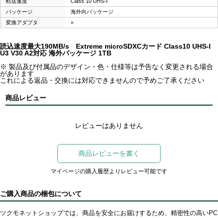
転送速度
Class 10 UHS-I
パッケージ
海外向パッケージ
変換アダプタ
×
読込速度最大190MB/s Extreme microSDXCカード Class10 UHS-I
U3 V30 A2対応 海外パッケージ 1TB
※ 製品及び付属品のデザイン・色・仕様等は予告なく変更される場合
があります
これによる返品・交換には対応できませんので予めご了承ください
商品レビュー
レビューはありません
商品レビューを書く
マイページの購入履歴よりレビュー可能です
ご購入商品の梱包について
ツクモネットショップでは、商品を安全にお届けするため、精密性の高いPC