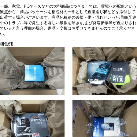
一部、家電、PCケースなどの大型商品につきましては、環境への配慮という
観点から、商品パッケージを梱包材の一部として直接送り状などを添付して
出荷する場合がございます。商品化粧箱の破損・傷・汚れといった理由(配達
中のトラブル等で発生する著しい破損を除き)および発送伝票等が直貼りされ
ていると言う理由の場合、返品・交換はお受けできませんのでご了承くださ
い。
梱包例)