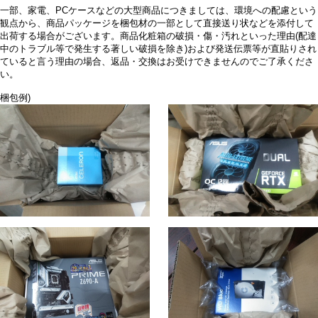
一部、家電、PCケースなどの大型商品につきましては、環境への配慮という
観点から、商品パッケージを梱包材の一部として直接送り状などを添付して
出荷する場合がございます。商品化粧箱の破損・傷・汚れといった理由(配達
中のトラブル等で発生する著しい破損を除き)および発送伝票等が直貼りされ
ていると言う理由の場合、返品・交換はお受けできませんのでご了承くださ
い。
梱包例)