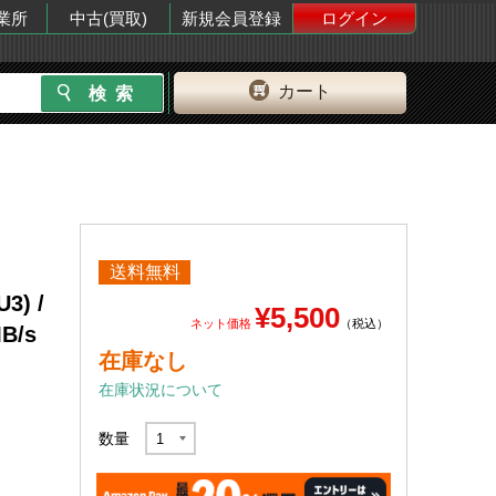
業所
中古(買取)
新規会員登録
ログイン
カート
送料無料
3) /
¥5,500
ネット価格
（税込）
B/s
在庫なし
在庫状況について
数量