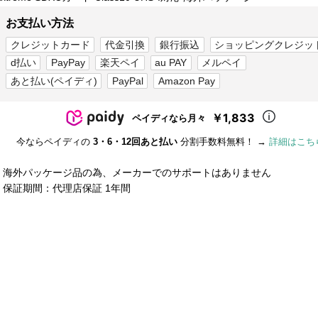
お支払い方法
クレジットカード
代金引換
銀行振込
ショッピングクレジッ
d払い
PayPay
楽天ペイ
au PAY
メルペイ
あと払い(ペイディ)
PayPal
Amazon Pay
￥1,833
ペイディなら月々
今ならペイディの
3・6・12回あと払い
分割手数料無料！ →
詳細はこち
■ 海外パッケージ品の為、メーカーでのサポートはありません
■ 保証期間：代理店保証 1年間