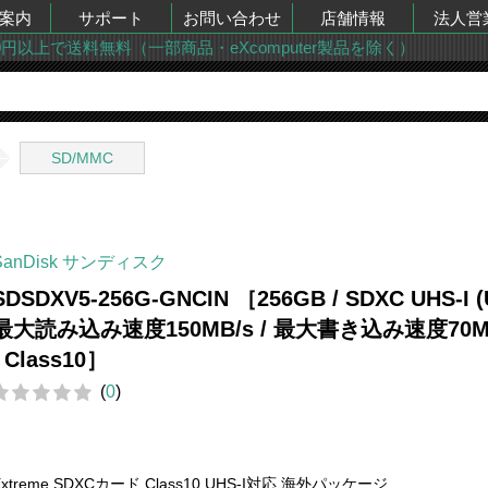
案内
サポート
お問い合わせ
店舗情報
法人営
00円以上で送料無料（一部商品・eXcomputer製品を除く）
SD/MMC
SanDisk サンディスク
SDSDXV5-256G-GNCIN ［256GB / SDXC UHS-I (U
最大読み込み速度150MB/s / 最大書き込み速度70M
/ Class10］
(
0
)
Extreme SDXCカード Class10 UHS-I対応 海外パッケージ