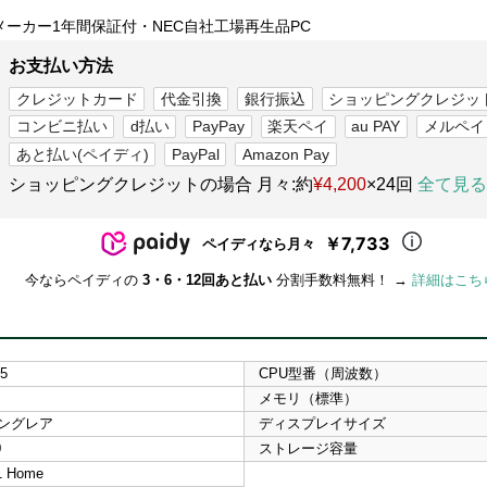
メーカー1年間保証付・NEC自社工場再生品PC
お支払い方法
クレジットカード
代金引換
銀行振込
ショッピングクレジッ
コンビニ払い
d払い
PayPay
楽天ペイ
au PAY
メルペイ
あと払い(ペイディ)
PayPal
Amazon Pay
ショッピングクレジットの場合 月々:約
¥4,200
×24回
全て見る
￥7,733
ペイディなら月々
今ならペイディの
3・6・12回あと払い
分割手数料無料！ →
詳細はこち
i5
CPU型番（周波数）
メモリ（標準）
 ノングレア
ディスプレイサイズ
0
ストレージ容量
1 Home