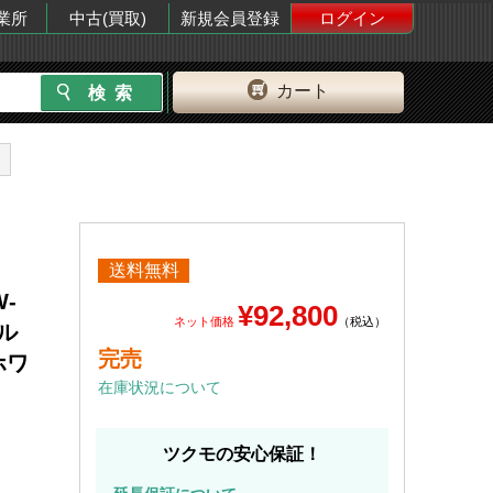
業所
中古(買取)
新規会員登録
ログイン
カート
送料無料
W-
¥92,800
ネット価格
（税込）
フル
完売
ルホワ
在庫状況について
ツクモの安心保証！