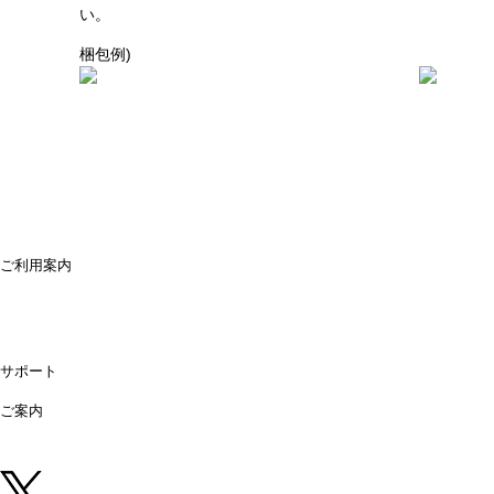
い。
梱包例)
ご利用案内
ご利用案内
送料・配送について
お支払方法について
領収書が必要な時は
キャンセル・返品について
よくあるご質問
偽サイトにご注意ください
サポート
購入後のサポート
お問合せ
ご案内
店舗情報
法人営業所
法人様専用オンライン見積り
中古 (買取)