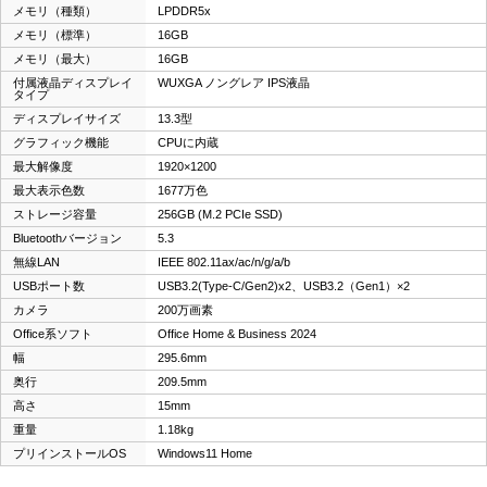
メモリ（種類）
LPDDR5x
メモリ（標準）
16GB
メモリ（最大）
16GB
付属液晶ディスプレイ
WUXGA ノングレア IPS液晶
タイプ
ディスプレイサイズ
13.3型
グラフィック機能
CPUに内蔵
最大解像度
1920×1200
最大表示色数
1677万色
ストレージ容量
256GB (M.2 PCIe SSD)
Bluetoothバージョン
5.3
無線LAN
IEEE 802.11ax/ac/n/g/a/b
USBポート数
USB3.2(Type-C/Gen2)x2、USB3.2（Gen1）×2
カメラ
200万画素
Office系ソフト
Office Home & Business 2024
幅
295.6mm
奥行
209.5mm
高さ
15mm
重量
1.18kg
プリインストールOS
Windows11 Home