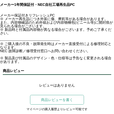
メーカー1年間保証付・NEC自社工場再生品PC
メーカー保証付きリフレッシュPC
※ メーカー再生品につき外装に傷、摩耗等がある場合があります。
また、内容物確認のため外箱および内容物梱包(ビニール等)に開封痕が
見られる場合がございます。
※ 新品時と付属品内容物が異なる場合がございます。予めご了承くだ
さい。
-----------------------------------------------
※ ご購入後の不良・故障発生時はメーカー直接受付による修理対応と
なります。
NEC 故障診断／修理受付窓口へお問い合わせください。
※ 製品及び付属品のデザイン・色・仕様等は予告なく変更される場合
があります。
商品レビュー
レビューはありません
商品レビューを書く
マイページの購入履歴よりレビュー可能です