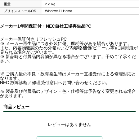
重量
2.20kg
プリインストールOS
Windows11 Home
メーカー1年間保証付・NEC自社工場再生品PC
メーカー保証付きリフレッシュPC
※ メーカー再生品につき外装に傷、摩耗等がある場合があります。
また、内容物確認のため外箱および内容物梱包(ビニール等)に開封痕が
見られる場合がございます。
※ 新品時と付属品内容物が異なる場合がございます。予めご了承くだ
さい。
-----------------------------------------------
※ ご購入後の不良・故障発生時はメーカー直接受付による修理対応と
なります。
NEC 故障診断／修理受付窓口へお問い合わせください。
※ 製品及び付属品のデザイン・色・仕様等は予告なく変更される場合
があります。
商品レビュー
レビューはありません