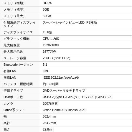
メモリ（種類）
DDR4
メモリ（標準）
8GB
メモリ（最大）
32GB
付属液晶ディスプレイ
スーパーシャインビューLED IPS液晶
タイプ
ディスプレイサイズ
15.6型
グラフィック機能
CPUに内蔵
最大解像度
1920×1080
最大表示色数
1677万色
ストレージ容量
256GB (SSD PCIe)
Bluetoothバージョン
5.1
有線LAN
GbE
無線LAN
IEEE 802.11ax/ac/n/g/a/b
バッテリー駆動時間
約13.3時間
搭載ドライブ
DVDスーパーマルチドライブ
USBポート数
USB3.2(Type-C/Gen2)x1、USB3.2（Gen1）×2
カメラ
200万画素
Office系ソフト
Office Home & Business 2021
幅
362.4mm
奥行
254.7mm
高さ
22.8mm