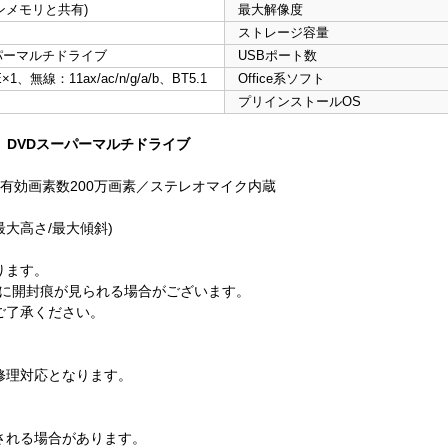
インメモリと共有)
最大解像度
ストレージ容量
パーマルチドライブ
USBポート数
1、無線：11ax/ac/n/g/a/b、BT5.1
Office系ソフト
プリインストールOS
 DVDスーパーマルチドライブ
カメラ、有効画素数200万画素／ステレオマイク内蔵
レイ最大高さ/最大傾斜)
ります。
)に開封痕が見られる場合がございます。
ご了承ください。
修理対応となります。
される場合があります。