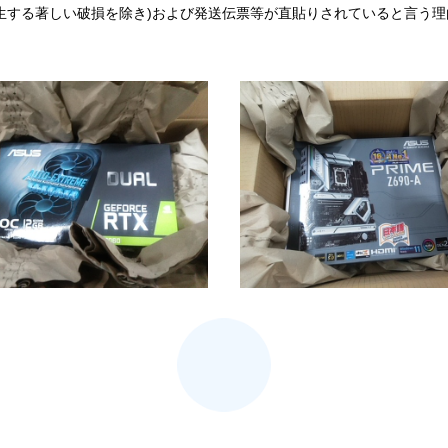
生する著しい破損を除き)および発送伝票等が直貼りされていると言う