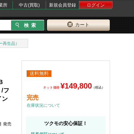
業所
中古(買取)
新規会員登録
ログイン
カート
ー再生品）
送料無料
B
¥149,800
ネット価格
（税込）
 /フ
完売
ァイン
在庫状況について
ツクモの安心保証！
月 発売