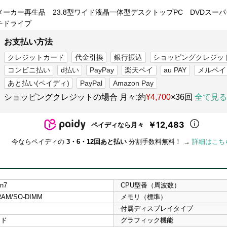
メーカー再生品 23.8型ワイド液晶一体型デスクトップPC DVDスー
チドライブ
お支払い方法
クレジットカード
代金引換
銀行振込
ショッピングクレジッ
コンビニ払い
d払い
PayPay
楽天ペイ
au PAY
メルペイ
あと払い(ペイディ)
PayPal
Amazon Pay
ショッピングクレジットの場合 月々:約
¥4,700
×36回
全て見る
￥12,483
ペイディなら月々
今ならペイディの
3・6・12回あと払い
分割手数料無料！ →
詳細はこち
n7
CPU型番（周波数）
RAM/SO-DIMM
メモリ（標準）
付属ディスプレイタイプ
イド
グラフィック機能