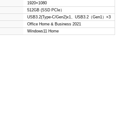
1920×1080
512GB (SSD PCIe）
USB3.2(Type-C/Gen2)x1、USB3.2（Gen1）×3
Office Home & Business 2021
Windows11 Home