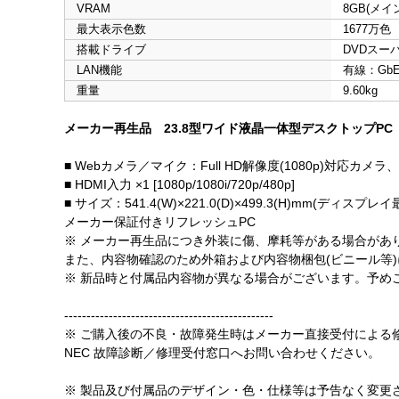
VRAM
8GB(メ
最大表示色数
1677万色
搭載ドライブ
DVDスー
LAN機能
有線：GbE×
重量
9.60kg
メーカー再生品 23.8型ワイド液晶一体型デスクトップPC
■ Webカメラ／マイク：Full HD解像度(1080p)対応
■ HDMI入力 ×1 [1080p/1080i/720p/480p]
■ サイズ：541.4(W)×221.0(D)×499.3(H)mm(ディスプ
メーカー保証付きリフレッシュPC
※ メーカー再生品につき外装に傷、摩耗等がある場合があ
また、内容物確認のため外箱および内容物梱包(ビニール等
※ 新品時と付属品内容物が異なる場合がございます。予め
-----------------------------------------------
※ ご購入後の不良・故障発生時はメーカー直接受付による
NEC 故障診断／修理受付窓口へお問い合わせください。
※ 製品及び付属品のデザイン・色・仕様等は予告なく変更