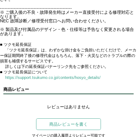
-----------------------------------------------
※ ご購入後の不良・故障発生時はメーカー直接受付による修理対応と
なります。
NEC 故障診断／修理受付窓口へお問い合わせください。
※ 製品及び付属品のデザイン・色・仕様等は予告なく変更される場合
があります。
■ ツクモ延長保証
「ツクモ延長保証」は、わずかな掛け金をご負担いただくだけで、メーカ
ー保証期間終了後の修理代金はもちろん、落下・火災などのトラブルの際の
損害も補償するサービスです。
詳しくは下の延長保証バナーリンク先をご参照ください。
■ ツクモ延長保証について
https://support.tsukumo.co.jp/contents/hosyo_details/
商品レビュー
レビューはありません
商品レビューを書く
マイページの購入履歴よりレビュー可能です