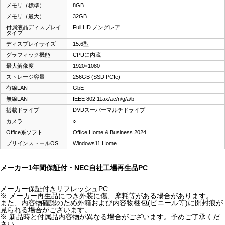
メモリ（標準）
8GB
メモリ（最大）
32GB
付属液晶ディスプレイ
Full HD ノングレア
タイプ
ディスプレイサイズ
15.6型
グラフィック機能
CPUに内蔵
最大解像度
1920×1080
ストレージ容量
256GB (SSD PCIe)
有線LAN
GbE
無線LAN
IEEE 802.11ax/ac/n/g/a/b
搭載ドライブ
DVDスーパーマルチドライブ
カメラ
○
Office系ソフト
Office Home & Business 2024
プリインストールOS
Windows11 Home
メーカー1年間保証付・NEC自社工場再生品PC
メーカー保証付きリフレッシュPC
※ メーカー再生品につき外装に傷、摩耗等がある場合があります。
また、内容物確認のため外箱および内容物梱包(ビニール等)に開封痕が
見られる場合がございます。
※ 新品時と付属品内容物が異なる場合がございます。予めご了承くだ
さい。