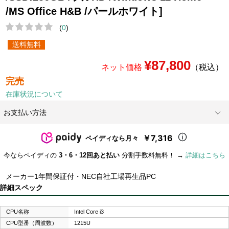
/MS Office H&B /パールホワイト]
(
0
)
送料無料
¥87,800
ネット価格
（税込）
完売
在庫状況について
お支払い方法
￥7,316
ペイディなら月々
今ならペイディの
3・6・12回あと払い
分割手数料無料！ →
詳細はこちら
メーカー1年間保証付・NEC自社工場再生品PC
詳細スペック
CPU名称
Intel Core i3
CPU型番（周波数）
1215U