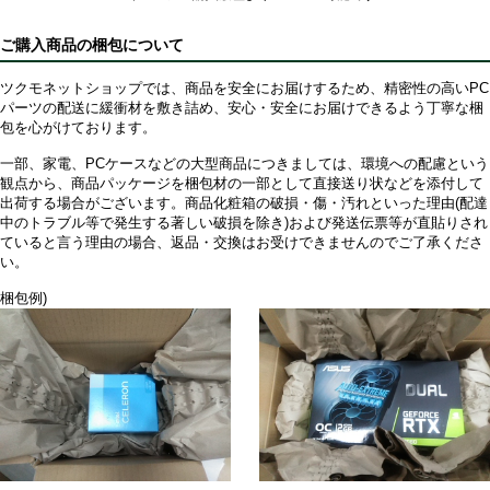
ご購入商品の梱包について
ツクモネットショップでは、商品を安全にお届けするため、精密性の高いPC
パーツの配送に緩衝材を敷き詰め、安心・安全にお届けできるよう丁寧な梱
包を心がけております。
一部、家電、PCケースなどの大型商品につきましては、環境への配慮という
観点から、商品パッケージを梱包材の一部として直接送り状などを添付して
出荷する場合がございます。商品化粧箱の破損・傷・汚れといった理由(配達
中のトラブル等で発生する著しい破損を除き)および発送伝票等が直貼りされ
ていると言う理由の場合、返品・交換はお受けできませんのでご了承くださ
い。
梱包例)