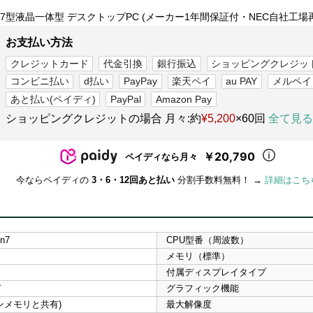
27型液晶一体型 デスクトップPC (メーカー1年間保証付・NEC自社工場
お支払い方法
クレジットカード
代金引換
銀行振込
ショッピングクレジッ
コンビニ払い
d払い
PayPay
楽天ペイ
au PAY
メルペイ
あと払い(ペイディ)
PayPal
Amazon Pay
ショッピングクレジットの場合 月々:約
¥5,200
×60回
全て見る
￥20,790
ペイディなら月々
今ならペイディの
3・6・12回あと払い
分割手数料無料！ →
詳細はこち
n7
CPU型番（周波数）
メモリ（標準）
付属ディスプレイタイプ
ド
グラフィック機能
インメモリと共有)
最大解像度