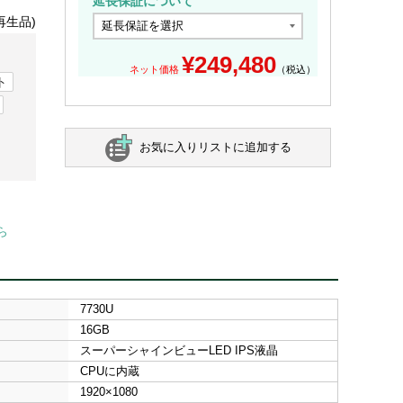
延長保証について
再生品)
¥
249,480
ネット価格
（税込）
ト
お気に入りリストに追加する
ら
7730U
16GB
スーパーシャインビューLED IPS液晶
CPUに内蔵
1920×1080