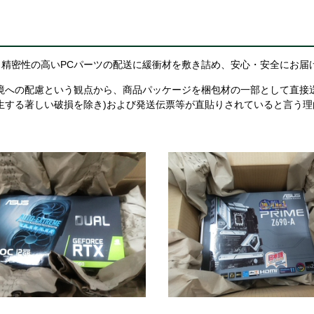
精密性の高いPCパーツの配送に緩衝材を敷き詰め、安心・安全にお届
境への配慮という観点から、商品パッケージを梱包材の一部として直接
生する著しい破損を除き)および発送伝票等が直貼りされていると言う