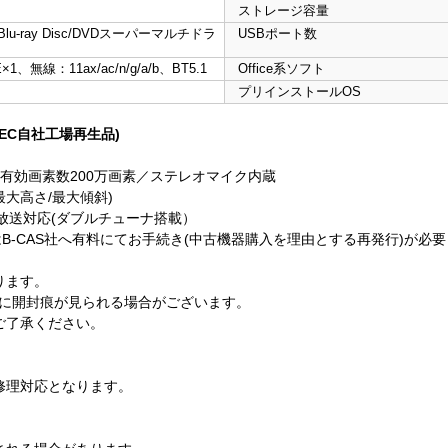
ストレージ容量
lu-ray Disc/DVDスーパーマルチドラ
USBポート数
1、無線：11ax/ac/n/g/a/b、BT5.1
Office系ソフト
プリインストールOS
EC自社工場再生品)
カメラ、有効画素数200万画素／ステレオマイク内蔵
レイ最大高さ/最大傾斜)
ル放送対応(ダブルチューナ搭載）
B-CAS社へ有料にてお手続き(中古機器購入を理由とする再発行)が必
ります。
)に開封痕が見られる場合がございます。
ご了承ください。
修理対応となります。