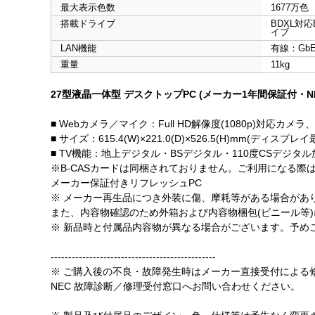
最大表示色数
1677万色
搭載ドライブ
BDXL対応B
イブ
LAN機能
有線：GbE×
重量
11kg
27型液晶一体型 デスクトップPC (メーカー1年間保証付・N
■ Webカメラ／マイク：Full HD解像度(1080p)対応
■ サイズ：615.4(W)×221.0(D)×526.5(H)mm(ディスプ
■ TV機能：地上デジタル・BSデジタル・110度CSデジタ
※B-CASカードは同梱されておりません。ご利用になる際は
メーカー保証付きリフレッシュPC
※ メーカー再生品につき外装に傷、摩耗等がある場合があ
また、内容物確認のため外箱および内容物梱包(ビニール等
※ 新品時と付属品内容物が異なる場合がございます。予め
-----------------------------------------------
※ ご購入後の不良・故障発生時はメーカー直接受付による
NEC 故障診断／修理受付窓口へお問い合わせください。