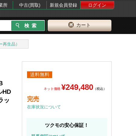
業所
中古(買取)
新規会員登録
ログイン
カート
ー再生品）
送料無料
B
¥249,480
ネット価格
（税込）
フルHD
完売
ブラッ
在庫状況について
ツクモの安心保証！