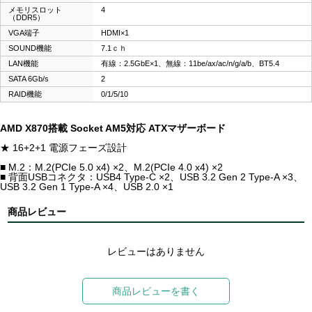
メモリスロット
4
（DDR5）
VGA端子
HDMI×1
SOUND機能
7.1ｃｈ
LAN機能
有線：2.5GbE×1、無線：11be/ax/ac/n/g/a/b、BT5.4
SATA 6Gb/s
2
RAID機能
0/1/5/10
AMD X870搭載 Socket AM5対応 ATXマザーボード
★ 16+2+1 電源フェーズ設計
■ M.2：M.2(PCIe 5.0 x4) ×2、M.2(PCIe 4.0 x4) ×2
■ 背面USBコネクタ：USB4 Type-C ×2、USB 3.2 Gen 2 Type-A ×3、
USB 3.2 Gen 1 Type-A ×4、USB 2.0 ×1
商品レビュー
レビューはありません
商品レビューを書く