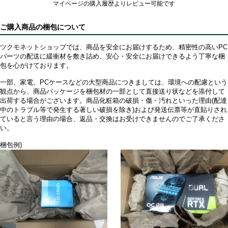
マイページの購入履歴よりレビュー可能です
ご購入商品の梱包について
ツクモネットショップでは、商品を安全にお届けするため、精密性の高いPC
パーツの配送に緩衝材を敷き詰め、安心・安全にお届けできるよう丁寧な梱
包を心がけております。
一部、家電、PCケースなどの大型商品につきましては、環境への配慮という
観点から、商品パッケージを梱包材の一部として直接送り状などを添付して
出荷する場合がございます。商品化粧箱の破損・傷・汚れといった理由(配達
中のトラブル等で発生する著しい破損を除き)および発送伝票等が直貼りされ
ていると言う理由の場合、返品・交換はお受けできませんのでご了承くださ
い。
梱包例)