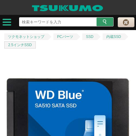
ツクモネットショップ
PCパーツ
SSD
内蔵SSD
2.5インチSSD