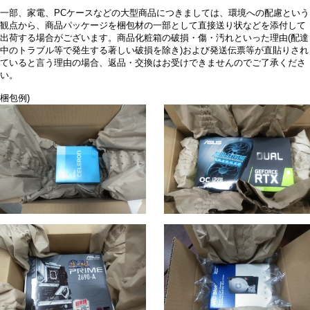
一部、家電、PCケースなどの大型商品につきましては、環境への配慮という
観点から、商品パッケージを梱包材の一部として直接送り状などを添付して
出荷する場合がございます。商品化粧箱の破損・傷・汚れといった理由(配達
中のトラブル等で発生する著しい破損を除き)および発送伝票等が直貼りされ
ていると言う理由の場合、返品・交換はお受けできませんのでご了承くださ
い。
梱包例)