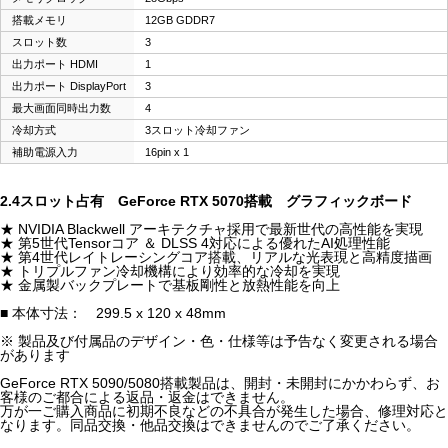
搭載メモリ
12GB GDDR7
スロット数
3
出力ポート HDMI
1
出力ポート DisplayPort
3
最大画面同時出力数
4
冷却方式
3スロット冷却ファン
補助電源入力
16pin x 1
2.4スロット占有 GeForce RTX 5070搭載 グラフィックボード
★ NVIDIA Blackwell アーキテクチャ採用で最新世代の高性能を実現
★ 第5世代Tensorコア ＆ DLSS 4対応による優れたAI処理性能
★ 第4世代レイトレーシングコア搭載、リアルな光表現と高精度描画
★ トリプルファン冷却機構により効率的な冷却を実現
★ 金属製バックプレートで基板剛性と放熱性能を向上
■ 本体寸法： 299.5 x 120 x 48mm
※ 製品及び付属品のデザイン・色・仕様等は予告なく変更される場合
があります
GeForce RTX 5090/5080搭載製品は、開封・未開封にかかわらず、お
客様のご都合による返品・返金はできません。
万が一ご購入商品に初期不良などの不具合が発生した場合、修理対応と
なります。同品交換・他品交換はできませんのでご了承ください。