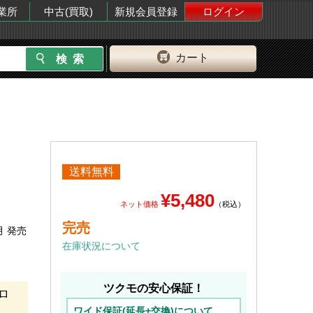
業所
中古(買取)
新規会員登録
ログイン
カート
送料無料
¥5,480
ネット価格
（税込）
完売
月 発売
在庫状況について
ツクモの安心保証！
ロ
ワイド保証(延長+交換)について