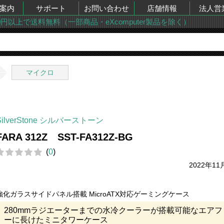
案内
サポート
お問い合わせ
店舗情報
法人営
00円以上で送料無料（一部商品・eXcomputer製品を除く）
マイクロ
SilverStone シルバーストーン
FARA 312Z SST-FA312Z-BG
(
0
)
2022年11
強化ガラスサイドパネル搭載 MicroATX対応ゲーミングケース
280mmラジエーターまでの水冷クーラーが搭載可能なエアフ
ーに長けたミニタワーケース