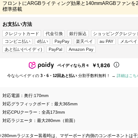
フロントにARGBライティング効果と140mmARGBファンを
標準搭載
お支払い方法
クレジットカード
代金引換
銀行振込
ショッピングクレジッ
コンビニ払い
d払い
PayPay
楽天ペイ
au PAY
メルペイ
あと払い(ペイディ)
PayPal
Amazon Pay
￥1,826
ペイディなら月々
今ならペイディの
3・6・12回あと払い
分割手数料無料！ →
詳細はこち
対応電源
奥行:170mm
対応グラフィックボード
最大365mm
対応CPUクーラー
全高173mm
対応ラジエータ
最大280mm（前面）
※280mmラジエター装着時は、マザーボード内側のコンポーネントは干