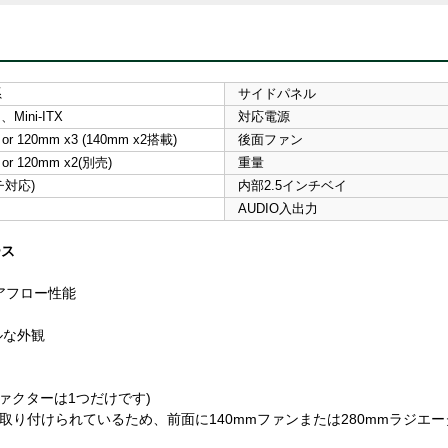
系
サイドパネル
 、Mini-ITX
対応電源
 or 120mm x3 (140mm x2搭載)
後面ファン
 or 120mm x2(別売)
重量
チ対応)
内部2.5インチベイ
AUDIO入出力
ース
アフロー性能
ルな外観
ムファクターは1つだけです)
ードトレイに取り付けられているため、前面に140mmファンまたは280mmラ