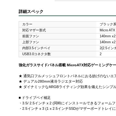
詳細スペック
カラー
ブラック
対応マザー形式
Micro ATX
前面ファン
140mm x2
上部ファン
140mm x2
内部3.5インチベイ
2(2.5イン
USB3.0コネクタ数
2
強化ガラスサイドパネル搭載 MicroATX対応ゲーミングケ
★ 通気口フルメッシュフロントパネルにおる妨げのないエ
★ デュアル280mm液冷ラジエター対応
★ ダイナミックなARGBライティング効果を備えたシンプ
■ ドライブベイ補足
・3.5/ 2.5インチ x 2 (同時にインストールできるフォー
・2.5インチ x 3 (1 x 2.5インチSSDがマザーボ