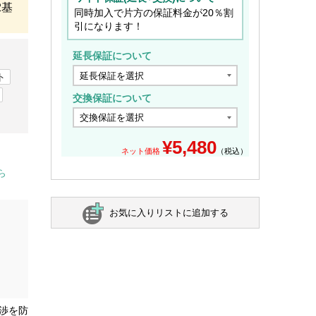
2基
同時加入で片方の保証料金が20％割
引になります！
延長保証について
ト
交換保証について
¥
5,480
ネット価格
（税込）
ら
お気に入りリストに追加する
渉を防