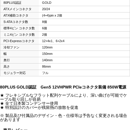
80PLUS認証
GOLD
ATXメインコネクタ
20/24
ATX補助コネクタ
(4+4)pin x 2個
S-ATAコネクタ数
8個
標準4ピン コネクタ数
6個
ミニ4ピン コネクタ数
2個
PCI-Expressコネクタ
12+4x1、6+2x4
冷却ファン
120mm
幅
150mm
奥行
140mm
高さ
86mm
モジュラー対応
フル
80PLUS GOLD認証 Gen5 12VHPWR PCIeコネクタ装備 850W電源
★ フレキシブルなフラット配列ケーブルにより、深い曲げが可能でケ
ーブル取り回しが容易
★ 全て日本製コンデンサー使用
★ 特別設計のカバーが残留熱の放散を促進
※ 製品及び付属品のデザイン・色・仕様等は予告なく変更される場合
があります