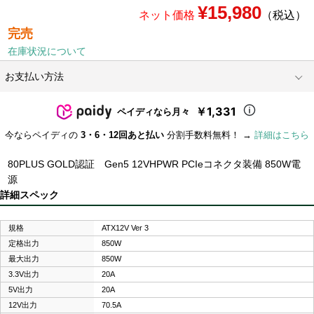
¥15,980
ネット価格
（税込）
完売
在庫状況について
お支払い方法
￥1,331
ペイディなら月々
今ならペイディの
3・6・12回あと払い
分割手数料無料！ →
詳細はこちら
80PLUS GOLD認証 Gen5 12VHPWR PCIeコネクタ装備 850W電
源
詳細スペック
規格
ATX12V Ver 3
定格出力
850W
最大出力
850W
3.3V出力
20A
5V出力
20A
12V出力
70.5A