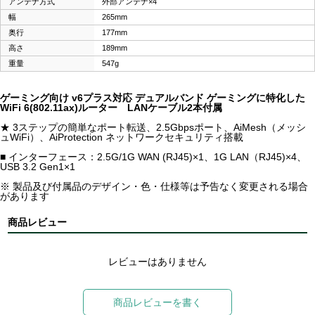
アンテナ方式
外部アンテナ×4
幅
265mm
奥行
177mm
高さ
189mm
重量
547g
ゲーミング向け v6プラス対応 デュアルバンド ゲーミングに特化した
WiFi 6(802.11ax)ルーター LANケーブル2本付属
★ 3ステップの簡単なポート転送、2.5Gbpsポート、AiMesh（メッシ
ュWiFi）、AiProtection ネットワークセキュリティ搭載
■ インターフェース：2.5G/1G WAN (RJ45)×1、1G LAN（RJ45)×4、
USB 3.2 Gen1×1
※ 製品及び付属品のデザイン・色・仕様等は予告なく変更される場合
があります
商品レビュー
レビューはありません
商品レビューを書く