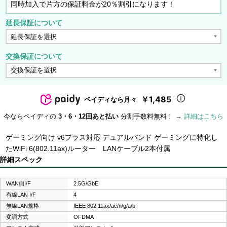
同時加入で片方の保証料金が20％割引になります！
延長保証について
交換保証について
￥1,485
ペイディなら月々
今ならペイディの
3・6・12回あと払い
分割手数料無料！ →
詳細はこちら
ゲーミング向け v6プラス対応 デュアルバンド ゲーミングに特化し
たWiFi 6(802.11ax)ルーター LANケーブル2本付属
詳細スペック
WAN側I/F
2.5G/GbE
有線LAN I/F
4
無線LAN規格
IEEE 802.11ax/ac/n/g/a/b
変調方式
OFDMA