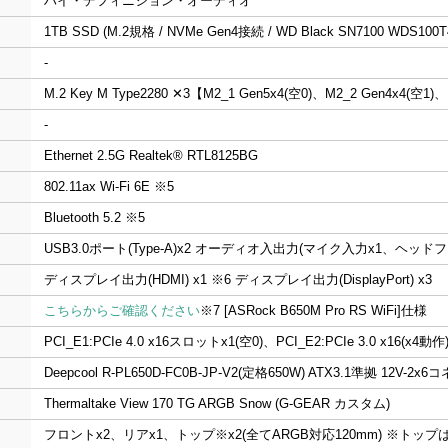
ハイ・デフィニション・オーディオ
1TB SSD (M.2規格 / NVMe Gen4接続 / WD Black SN7100 WDS10
-
M.2 Key M Type2280 ✕3【M2_1 Gen5x4(空0)、M2_2 Gen4x4(空1)
-
Ethernet 2.5G Realtek® RTL8125BG
802.11ax Wi-Fi 6E ※5
Bluetooth 5.2 ※5
USB3.0ポート(Type-A)x2 オーディオ入出力(マイク入力x1、ヘッド
ディスプレイ出力(HDMI) x1
※6
ディスプレイ出力(DisplayPort) x3
こちらからご確認ください
※7
[ASRock B650M Pro RS WiFi]仕様
PCI_E1:PCIe 4.0 x16スロットx1(空0)、PCI_E2:PCIe 3.0 x16(x4
Deepcool R-PL650D-FC0B-JP-V2(定格650W) ATX3.1準拠 12V-
Thermaltake View 170 TG ARGB Snow (G-GEAR カスタム)
フロントx2、リアx1、トップ※x2(全てARGB対応120mm) ※ト