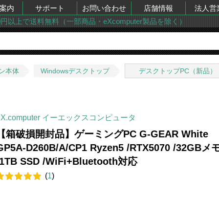
案内
サポート
お問い合わせ
店舗情報
法人営
00円以上で送料無料（一部商品・eXcomputer製品を除く）
ン本体
Windowsデスクトップ
デスクトップPC（新品）
eX.computer イーエックスコンピュータ
【箱破損開封品】ゲーミングPC G-GEAR White
GP5A-D260B/A/CP1 Ryzen5 /RTX5070 /32GB
/1TB SSD /WiFi+Bluetooth対応
(
1
)