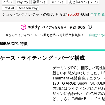
d払い
PayPay
楽天ペイ
メルペイ
あと払い(ペイディ)
PayPal
Amazon Pay
ショッピングクレジットの場合 月々:約
¥5,500
×60回
全て見る
￥21,665
ペイディなら月々
今ならペイディの
3・6・12回あと払い
分割手数料無料！ →
詳細はこち
60B/A/CP1 特徴
 デザインケース・ライティング・パーツ構成
ゲーミングPCに相応しい高性能と白
新しい仲間が加わりました。LE
Thermaltake製 白色ミ
170 TG ARGB Snow TSU
内部にはライティングにこだわっ
ザインに合わせた『白色外装の
ど、まさに “White Editi