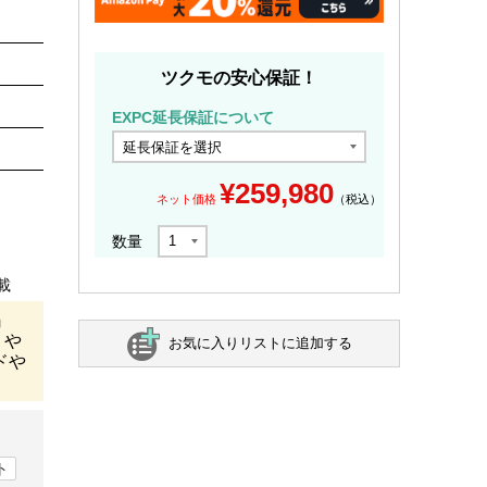
ツクモの安心保証！
EXPC延長保証について
¥
259,980
ネット価格
（税込）
数量
載
』
』や
お気に入りリストに追加する
ドや
ト