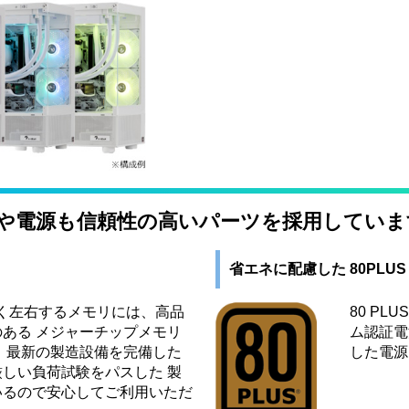
リや電源も信頼性の高いパーツを採用していま
省エネに配慮した 80PLU
く左右するメモリには、高品
80 P
ある メジャーチップメモリ
ム認証電
 最新の製造設備を完備した
した電源
しい負荷試験をパスした 製
いるので安心してご利用いただ