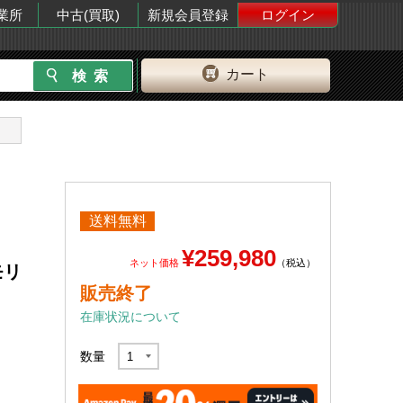
業所
中古(買取)
新規会員登録
ログイン
カート
送料無料
¥259,980
ネット価格
（税込）
メモリ
販売終了
在庫状況について
数量