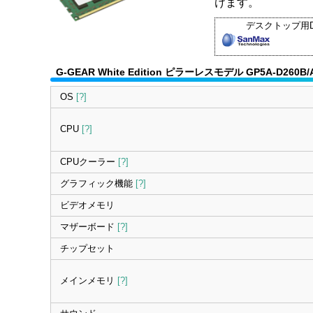
けます。
デスクトップ用D
G-GEAR White Edition ピラーレスモデル GP5A-D260
OS
[?]
CPU
[?]
CPUクーラー
[?]
グラフィック機能
[?]
ビデオメモリ
マザーボード
[?]
チップセット
メインメモリ
[?]