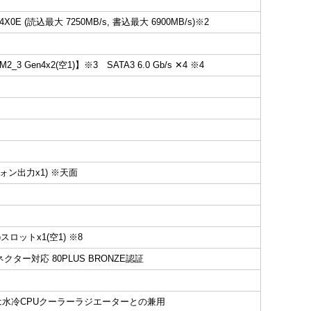
0T4X0E (読込最大 7250MB/s, 書込最大 6900MB/s)
※2
、M2_3 Gen4x2(空1)】
※3
SATA3 6.0 Gb/s ✕4
※4
フォン出力x1) ※天面
動作)スロットx1(空1)
※8
2x6コネクター対応 80PLUS BRONZE認証
ップは水冷CPUクーラーラジエーターとの兼用