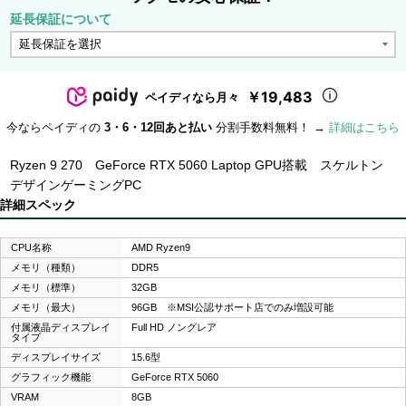
延長保証について
￥19,483
ペイディなら月々
今ならペイディの
3・6・12回あと払い
分割手数料無料！ →
詳細はこちら
Ryzen 9 270 GeForce RTX 5060 Laptop GPU搭載 スケルトン
デザインゲーミングPC
詳細スペック
CPU名称
AMD Ryzen9
メモリ（種類）
DDR5
メモリ（標準）
32GB
メモリ（最大）
96GB ※MSI公認サポート店でのみ増設可能
付属液晶ディスプレイ
Full HD ノングレア
タイプ
ディスプレイサイズ
15.6型
グラフィック機能
GeForce RTX 5060
VRAM
8GB