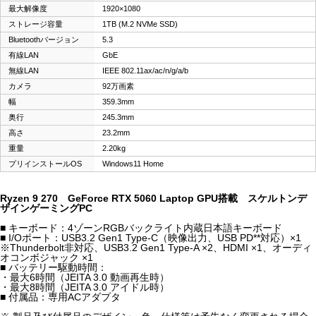
最大解像度
1920×1080
ストレージ容量
1TB (M.2 NVMe SSD)
Bluetoothバージョン
5.3
有線LAN
GbE
無線LAN
IEEE 802.11ax/ac/n/g/a/b
カメラ
92万画素
幅
359.3mm
奥行
245.3mm
高さ
23.2mm
重量
2.20kg
プリインストールOS
Windows11 Home
Ryzen 9 270 GeForce RTX 5060 Laptop GPU搭載 スケルトンデ
ザインゲーミングPC
■ キーボード：4ゾーンRGBバックライト内蔵日本語キーボード
■ I/Oポート：USB3.2 Gen1 Type-C（映像出力、USB PD**対応）×1
※Thunderbolt非対応、USB3.2 Gen1 Type-A ×2、HDMI ×1、オーディ
オコンボジャック ×1
■ バッテリー駆動時間：
・最大6時間（JEITA 3.0 動画再生時）
・最大8時間（JEITA 3.0 アイドル時）
■ 付属品：専用ACアダプタ