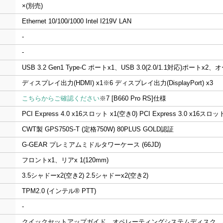
×(別売)
Ethernet 10/100/1000 Intel I219V LAN
-
-
USB 3.2 Gen1 Type-C ポートx1、USB 3.0(2.0/1.1対応)
ディスプレイ出力(HDMI) x1
※6
ディスプレイ出力(DisplayPort) x3
こちらからご確認ください
※7
[B660 Pro RS]仕様
PCI Express 4.0 x16スロット x1(空き0) PCI Express 3.0 x16スロ
CWT製 GPS750S-T (定格750W) 80PLUS GOLD認証
G-GEAR プレミアムミドルタワーケース (66JD)
フロントx1、リアx 1(120mm)
3.5シャドーx2(空き2) 2.5シャドーx2(空き2)
TPM2.0 (インテル® PTT)
-
クイックセットアップガイド、オペレーティングシステムディスク、