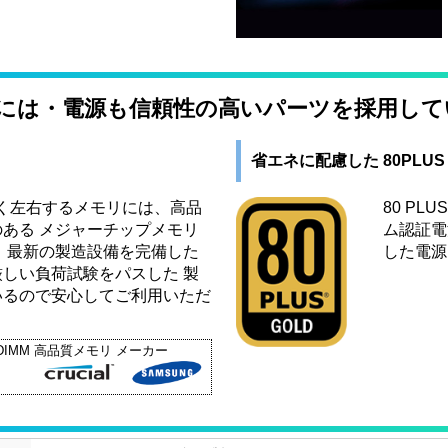
リには・電源も信頼性の高いパーツを採用して
省エネに配慮した 80PLU
く左右するメモリには、高品
80 P
ある メジャーチップメモリ
ム認証電
 最新の製造設備を完備した
した電源
しい負荷試験をパスした 製
いるので安心してご利用いただ
IMM 高品質メモリ メーカー