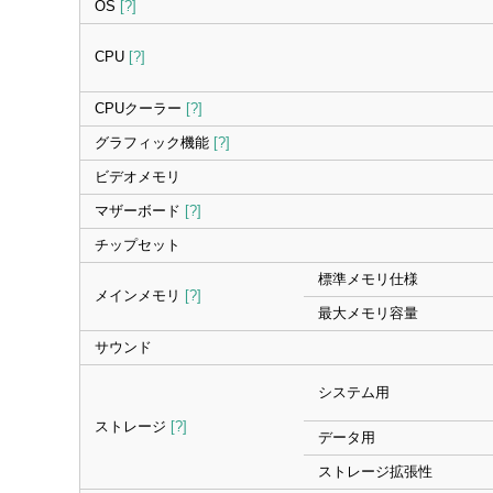
OS
[?]
CPU
[?]
CPUクーラー
[?]
グラフィック機能
[?]
ビデオメモリ
マザーボード
[?]
チップセット
標準メモリ仕様
メインメモリ
[?]
最大メモリ容量
サウンド
システム用
ストレージ
[?]
データ用
ストレージ拡張性