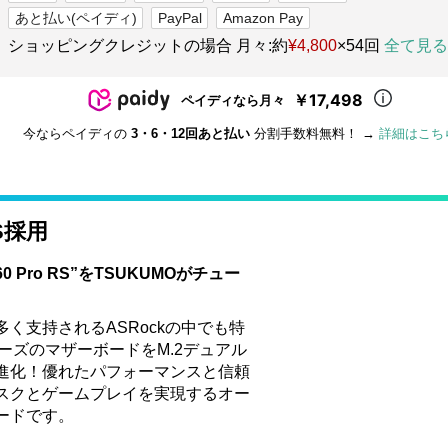
あと払い(ペイディ)
PayPal
Amazon Pay
ショッピングクレジットの場合 月々:約
¥4,800
×54回
全て見る
￥17,498
ペイディなら月々
今ならペイディの
3・6・12回あと払い
分割手数料無料！ →
詳細はこち
RS採用
60 Pro RS”をTSUKUMOがチュー
く支持されるASRockの中でも特
ーズのマザーボードをM.2デュアル
進化！優れたパフォーマンスと信頼
スクとゲームプレイを実現するオー
ードです。