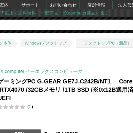
案内
サポート
お問い合わせ
店舗情報
法人営
00円以上で送料無料（一部商品・eXcomputer製品を除く）
ン本体
Windowsデスクトップ
デスクトップPC（新品）
eX.computer イーエックスコンピュータ
ゲーミングPC G-GEAR GE7J-C242B/NT1__ Core
/RTX4070 /32GBメモリ /1TB SSD /※0x12B適用
UEFI
(
0
)