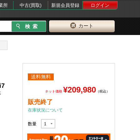
業所
中古(買取)
新規会員登録
ログイン
カート
送料無料
i7
¥209,980
ネット価格
（税込）
済
販売終了
在庫状況について
数量