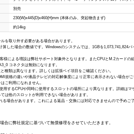
別売
230(W)x445(D)x460(H)mm (本体のみ、突起物含まず)
約14kg
ールを取り外す必要がある場合があります。
計算した場合の数値です。Windowsのシステムでは、1GBを1,073,741,8
お客様による増設は弊社サポート対象外となります。またCPUとM.2カードの
TA3_0 コネクタは無効になります。
能な数と種類は異なります。詳しくは拡張ベイ項目をご確認ください。
、HDMI規格の違いや液晶テレビの対応解像度により正常に表示されない場合が
子はご利用になれません。
るレーン数は使用するCPUや同時に使用するスロットの場所により異なります。詳細
よっては他のスロットが利用できない場合があります。
される場合があります。これによる返品・交換には対応できませんので予めご
場合に弊社規定に基づいて無償修理をさせていただきます。