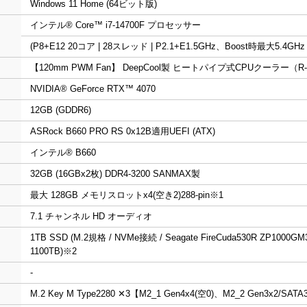
Windows 11 Home (64ビット版)
インテル® Core™ i7-14700F プロセッサー
(P8+E12 20コア | 28スレッド | P2.1+E1.5GHz、Boost時最大5.4GHz
【120mm PWM Fan】 DeepCool製 ヒートパイプ式CPUクーラー（R-AK
NVIDIA® GeForce RTX™ 4070
12GB (GDDR6)
ASRock B660 PRO RS 0x12B適用UEFI (ATX)
インテル® B660
32GB (16GBx2枚) DDR4-3200 SANMAX製
最大 128GB メモリスロットx4(空き2)288-pin
※1
7.1 チャンネル HD オーディオ
1TB SSD (M.2規格 / NVMe接続 / Seagate FireCuda530R ZP1000
1100TB)
※2
-
M.2 Key M Type2280 ✕3【M2_1 Gen4x4(空0)、M2_2 Gen3x2/SAT