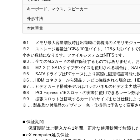
キーボード、マウス、スピーカー
外形寸法
本体重量
※1 … メモリ最大容量増設時は出荷時に装着済のメモリモジュ
※2 … ストレージ容量は1GBを10億バイト、1TBを1兆バイトで
小さい数値になります。ファイルシステムはNTFSです。
※3 … 全てのM.2カードの動作保証するものではありません。
※4 … M2_2 に SATAタイプデバイスを使用される場合は、SA
※5 … SATAドライブはPCケースにより実際に固定増設可
※6 … HDMIコネクターから液晶テレビに接続される場合は
※7 … ビデオカード搭載モデルはバックパネルのビデオ出力端
※8 … PCI Express x16スロットの実際に使用でき
※9 … 拡張スロットは搭載するカードのサイズまたは仕様に
※ … 製品及び付属品のデザイン・色・仕様等は予告なく変更
■ 保証期間
保証期間はご購入から1年間、正常な使用状態で故障した
■ eX.computer延長保証