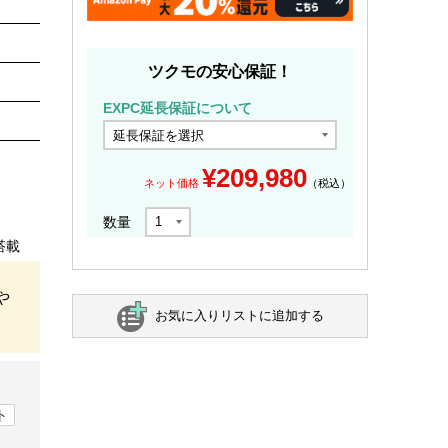
ツクモの安心保証！
EXPC延長保証について
¥
209,980
ネット価格
（税込）
数量
搭載
や
お気に入りリストに追加する
ト