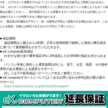
※8 … ビデオカード搭載モデルはバックパネルのビデオ出力端子はご利用になれません。
※9 … x1スロットの内1本はグラボ冷却フィンと接近するためフィンを塞ぐようなボード装
着はお避けください。。他の拡張スロットも搭載するカードのサイズまたは仕様によって
は他のスロットが利用できない場合があります。
※ … 製品及び付属品のデザイン・色・仕様等は予告なく変更される場合があります。これ
による返品・交換には対応できませんので予めご了承ください。
■ 保証期間
保証期間はご購入から1年間、正常な使用状態で故障した場合に弊社規定
に基づいて無償修理をさせていただきます。
■ eX.computer延長保証
わずかな掛け金で通常保証1年に2年追加した計3年間の保証を付けられま
す。
パソコン本体に発生した通常故障以外にも、落下、火災、地震、その他外
来性のある事故による損害もサポート。
詳しくは下の延長保証バナーリンク先をご参照ください。
■ eX.computerサポートについて(よくあるお問い合わせ(FAQ)及び購入後の
サポート)
https://www.tsukumo.co.jp/bto/pc/info/support/