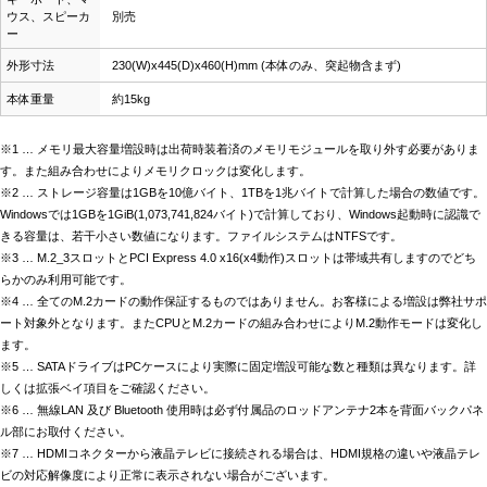
ウス、スピーカ
別売
ー
外形寸法
230(W)x445(D)x460(H)mm (本体のみ、突起物含まず)
本体重量
約15kg
※1 … メモリ最大容量増設時は出荷時装着済のメモリモジュールを取り外す必要がありま
す。また組み合わせによりメモリクロックは変化します。
※2 … ストレージ容量は1GBを10億バイト、1TBを1兆バイトで計算した場合の数値です。
Windowsでは1GBを1GiB(1,073,741,824バイト)で計算しており、Windows起動時に認識で
きる容量は、若干小さい数値になります。ファイルシステムはNTFSです。
※3 … M.2_3スロットとPCI Express 4.0 x16(x4動作)スロットは帯域共有しますのでどち
らかのみ利用可能です。
※4 … 全てのM.2カードの動作保証するものではありません。お客様による増設は弊社サポ
ート対象外となります。またCPUとM.2カードの組み合わせによりM.2動作モードは変化し
ます。
※5 … SATAドライブはPCケースにより実際に固定増設可能な数と種類は異なります。詳
しくは拡張ベイ項目をご確認ください。
※6 … 無線LAN 及び Bluetooth 使用時は必ず付属品のロッドアンテナ2本を背面バックパネ
ル部にお取付ください。
※7 … HDMIコネクターから液晶テレビに接続される場合は、HDMI規格の違いや液晶テレ
ビの対応解像度により正常に表示されない場合がございます。