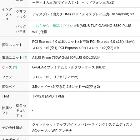
ーディオ入出力(マイク入力x1、ヘッドフォン出力x1)
インタ
グラフ
ーフェ
ディスプレイ出力(HDMI) x1
※7
ディスプレイ出力(DisplayPort) x3
ィック
ース
こちらからご確認ください
※8
[ASUS TUF GAMING B650-PLUS
バック
パネル
WIFI]仕様
PCI Express 4.0 x16スロットx1(空0) PCI Express 4.0 x16(x4動作)
拡張スロット
スロットx1(空1) PCI Express 4.0 x1スロットx2(空2)
※9
電源ユニット
[?]
ASUS Prime 750W Gold 80PLUS GOLD認証
ケース
[?]
G-GEAR プレミアムミドルタワーケース (66JD)
ファン
フロントx1、リアx 1(120mm)
拡張ベイ
3.5シャドーx2(空き2) 2.5シャドーx2(空き2)
TPM
TPM2.0 (AMD fTPM)
総合セ
付属ソ
キュリ
-
フト
ティ
クイックセットアップガイド オペレーティングシステムディスク
その他付属品
ACケーブル WiFIアンテナ
キーボード、マ