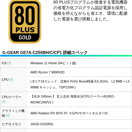
80 PLUSプログラムが推進する電気機器
の省電力化プログラム認証電源を採用し
価格を抑えながらも省エネ、環境に配慮
した電源を選び搭載しました。
G-GEAR GE7A-C250BH/C/CP1 詳細スペック
OS
[?]
Windows 11 Home (64ビット版)
AMD Ryzen 7 9800X3D
CPU
[?]
( 8コア16スレッド、定格4.7GHz Boost時最大5.2GHz、L2 8MB + L3
96MB キャッシュ、TDP120W )
【水冷 240mm 】 玄人志向 簡易水冷CPUクーラー(KURO-
CPUクーラー
[?]
AIOWC240/V2 )
グラフィック機
AMD Radeon RX 9070 XT ※GPUサポートホルダー付
能
[?]
ビデオメモリ
16GB (GDDR6)