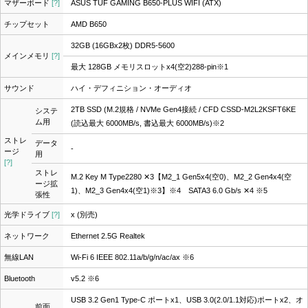
マザーボード
[?]
ASUS TUF GAMING B650-PLUS WIFI (ATX)
チップセット
AMD B650
32GB (16GBx2枚) DDR5-5600
メインメモリ
[?]
最大 128GB メモリスロットx4(空2)288-pin
※1
サウンド
ハイ・デフィニション・オーディオ
2TB SSD (M.2規格 / NVMe Gen4接続 / CFD CSSD-M2L2KSFT6KE
システ
ム用
(読込最大 6000MB/s, 書込最大 6000MB/s)
※2
ストレ
データ
-
ージ
用
[?]
ストレ
M.2 Key M Type2280 ✕3【M2_1 Gen5x4(空0)、M2_2 Gen4x4(空
ージ拡
1)、M2_3 Gen4x4(空1)※3】
※4
SATA3 6.0 Gb/s ✕4
※5
張性
光学ドライブ
[?]
x (別売)
ネットワーク
Ethernet 2.5G Realtek
無線LAN
Wi-Fi 6 IEEE 802.11a/b/g/n/ac/ax
※6
Bluetooth
v5.2 ※6
USB 3.2 Gen1 Type-C ポートx1、USB 3.0(2.0/1.1対応)ポートx2、オ
前面