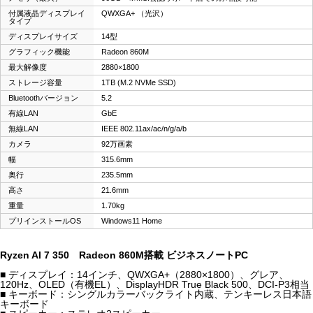
付属液晶ディスプレイ
QWXGA+ （光沢）
タイプ
ディスプレイサイズ
14型
グラフィック機能
Radeon 860M
最大解像度
2880×1800
ストレージ容量
1TB (M.2 NVMe SSD)
Bluetoothバージョン
5.2
有線LAN
GbE
無線LAN
IEEE 802.11ax/ac/n/g/a/b
カメラ
92万画素
幅
315.6mm
奥行
235.5mm
高さ
21.6mm
重量
1.70kg
プリインストールOS
Windows11 Home
Ryzen AI 7 350 Radeon 860M搭載 ビジネスノートPC
■ ディスプレイ：14インチ、QWXGA+（2880×1800）、グレア、
120Hz、OLED（有機EL）、DisplayHDR True Black 500、DCI-P3相当
■ キーボード：シングルカラーバックライト内蔵、テンキーレス日本語
キーボード