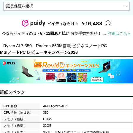
￥16,483
ペイディなら月々
今ならペイディの
3・6・12回あと払い
分割手数料無料！ →
詳細はこちら
Ryzen AI 7 350 Radeon 860M搭載 ビジネスノートPC
MSIノートPC レビューキャンペーン2026
詳細スペック
CPU名称
AMD Ryzen AI 7
CPU型番（周波数）
350
メモリ（種類）
DDR5
メモリ（標準）
32GB
メモリ（最大）
96GB ※MSI公認サポート店でのみ増設可能