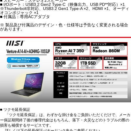
■ スピーカー：ステレオ2スピーカー
■ I/Oポート：USB3.2 Gen2 Type-C（映像出力、USB PD**対応）×1
※Thunderbolt非対応、USB3.2 Gen1 Type-A ×2、HDMI ×1、オーディ
オコンボジャック ×1
■ 付属品：専用ACアダプタ
※ 製品及び付属品のデザイン・色・仕様等は予告なく変更される場合
があります。
■ ツクモ延長保証
「ツクモ延長保証」は、わずかな掛け金をご負担いただくだけで、メーカ
ー保証期間終了後の修理代金はもちろん、落下・火災などのトラブルの際の
損害も補償するサービスです。
詳しくは下の延長保証バナーリンク先をご参照ください。