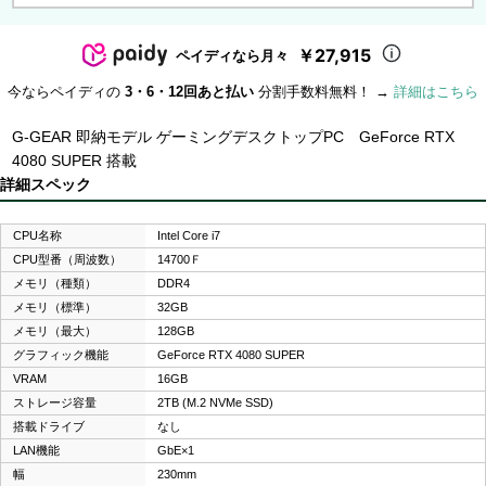
￥27,915
ペイディなら月々
今ならペイディの
3・6・12回あと払い
分割手数料無料！ →
詳細はこちら
G-GEAR 即納モデル ゲーミングデスクトップPC GeForce RTX
4080 SUPER 搭載
詳細スペック
CPU名称
Intel Core i7
CPU型番（周波数）
14700Ｆ
メモリ（種類）
DDR4
メモリ（標準）
32GB
メモリ（最大）
128GB
グラフィック機能
GeForce RTX 4080 SUPER
VRAM
16GB
ストレージ容量
2TB (M.2 NVMe SSD)
搭載ドライブ
なし
LAN機能
GbE×1
幅
230mm