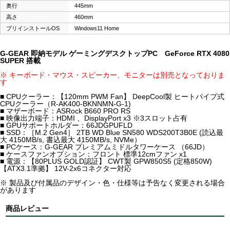
奥行
445mm
高さ
460mm
プリインストールOS
Windows11 Home
G-GEAR 即納モデル ゲーミングデスクトップPC GeForce RTX 4080
SUPER 搭載
※ キーボード・マウス・スピーカー、モニターは別売となっておりま
す
■ CPUクーラー：【120mm PWM Fan】 DeepCool製 ヒートパイプ式
CPUクーラー（R-AK400-BKNNMN-G-1)
■ マザーボード：ASRock B660 PRO RS
■ 映像出力端子：HDMI 、DisplayPort x3 ※3スロット占有
■ GPUサポートホルダー：66JDGPUFLD
■ SSD：［M.2 Gen4］ 2TB WD Blue SN580 WDS200T3B0E (読込最
大 4150MB/s, 書込最大 4150MB/s, NVMe）
■ PCケース：G-GEAR プレミアムミドルタワーケース （66JD）
■ ケースファンオプション：フロント 標準12cmファン x1
■ 電源：【80PLUS GOLD認証】 CWT製 GPW850S5 (定格850W)
【ATX3.1準拠】 12V-2x6コネクター対応
※ 製品及び付属品のデザイン・色・仕様等は予告なく変更される場合
があります
商品レビュー