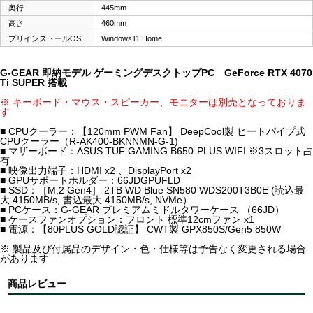
奥行
445mm
高さ
460mm
プリインストールOS
Windows11 Home
G-GEAR 即納モデル ゲーミングデスクトップPC GeForce RTX 4070
Ti SUPER 搭載
※ キーボード・マウス・スピーカー、モニターは別売となっておりま
す
■ CPUクーラー：【120mm PWM Fan】 DeepCool製 ヒートパイプ式
CPUクーラー（R-AK400-BKNNMN-G-1)
■ マザーボード：ASUS TUF GAMING B650-PLUS WIFI ※3スロット占
有
■ 映像出力端子：HDMI x2 、DisplayPort x2
■ GPUサポートホルダー：66JDGPUFLD
■ SSD：［M.2 Gen4］ 2TB WD Blue SN580 WDS200T3B0E (読込最
大 4150MB/s, 書込最大 4150MB/s, NVMe）
■ PCケース：G-GEAR プレミアムミドルタワーケース （66JD）
■ ケースファンオプション：フロント 標準12cmファン x1
■ 電源：【80PLUS GOLD認証】 CWT製 GPX850S/Gen5 850W
※ 製品及び付属品のデザイン・色・仕様等は予告なく変更される場合
があります
商品レビュー