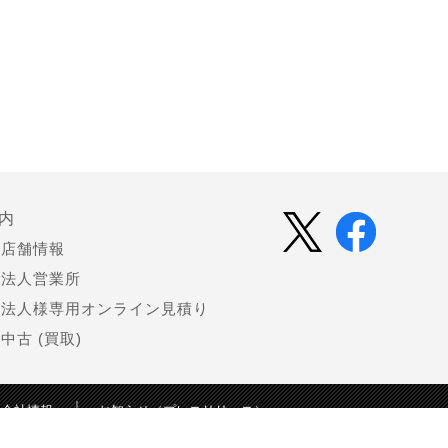
内
店舗情報
法人営業所
法人様専用オンライン見積り
中古 (買取)
会社情報
お知らせ（プレスリリース）