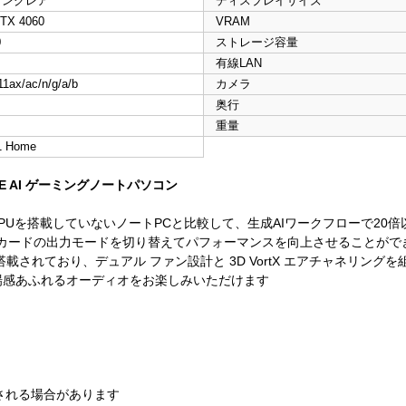
 ノングレア
ディスプレイサイズ
TX 4060
VRAM
0
ストレージ容量
有線LAN
1ax/ac/n/g/a/b
カメラ
奥行
重量
1 Home
E AI ゲーミングノートパソコン
ートGPUを搭載していないノートPCと比較して、生成AIワークフローで20
スカードの出力モードを切り替えてパフォーマンスを向上させることがで
ロジが搭載されており、デュアル ファン設計と 3D VortX エアチャネリ
ような臨場感あふれるオーディオをお楽しみいただけます
される場合があります