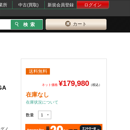
業所
中古(買取)
新規会員登録
ログイン
カート
送料無料
-
¥179,980
ネット価格
（税込）
GA
在庫なし
在庫状況について
数量
ングノ