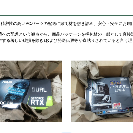
精密性の高いPCパーツの配送に緩衝材を敷き詰め、安心・安全にお届
境への配慮という観点から、商品パッケージを梱包材の一部として直接
生する著しい破損を除き)および発送伝票等が直貼りされていると言う