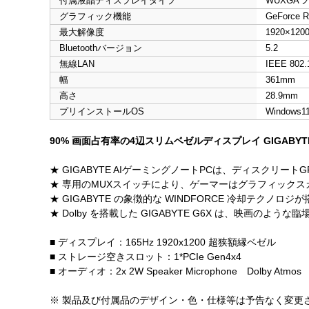
付属液晶ディスプレイタイプ
WUXGA
グラフィック機能
GeForce R
最大解像度
1920×120
Bluetoothバージョン
5.2
無線LAN
IEEE 802.1
幅
361mm
高さ
28.9mm
プリインストールOS
Windows1
90% 画面占有率の4辺スリムベゼルディスプレイ GIGABYT
★ GIGABYTE AIゲーミングノートPCは、ディスクリ
★ 専用のMUXスイッチにより、ゲーマーはグラフィック
★ GIGABYTE の象徴的な WINDFORCE 冷却テクノ
★ Dolby を搭載した GIGABYTE G6X は、映画の
■ ディスプレイ：165Hz 1920x1200 超狭額縁ベゼル
■ ストレージ空きスロット：1*PCIe Gen4x4
■ オーディオ：2x 2W Speaker Microphone Dolby Atmos
※ 製品及び付属品のデザイン・色・仕様等は予告なく変更