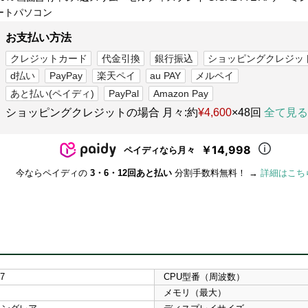
ートパソコン
お支払い方法
クレジットカード
代金引換
銀行振込
ショッピングクレジッ
d払い
PayPay
楽天ペイ
au PAY
メルペイ
あと払い(ペイディ)
PayPal
Amazon Pay
ショッピングクレジットの場合 月々:約
¥4,600
×48回
全て見る
￥14,998
ペイディなら月々
今ならペイディの
3・6・12回あと払い
分割手数料無料！ →
詳細はこち
i7
CPU型番（周波数）
メモリ（最大）