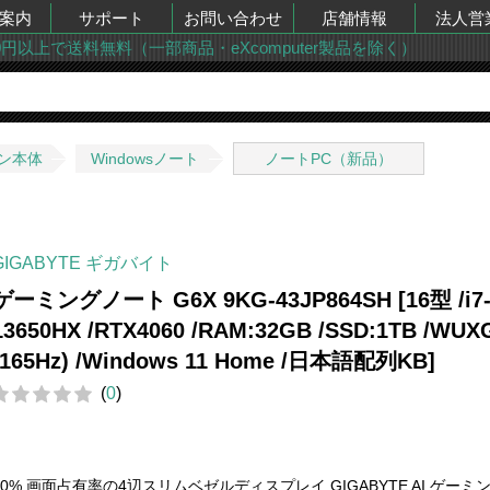
案内
サポート
お問い合わせ
店舗情報
法人営
00円以上で送料無料（一部商品・eXcomputer製品を除く）
ン本体
Windowsノート
ノートPC（新品）
GIGABYTE ギガバイト
ゲーミングノート G6X 9KG-43JP864SH [16型 /i7
13650HX /RTX4060 /RAM:32GB /SSD:1TB /WUX
(165Hz) /Windows 11 Home /日本語配列KB]
(
0
)
90% 画面占有率の4辺スリムベゼルディスプレイ GIGABYTE AI ゲーミ