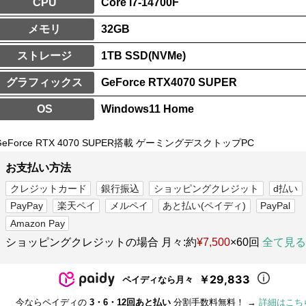
CPU
Core i7-14700F
メモリ
32GB
ストレージ
1TB SSD(NVMe)
グラフィックス
GeForce RTX4070 SUPER
OS
Windows11 Home
GeForce RTX 4070 SUPER搭載 ゲーミングデスクトップPC
お支払い方法
クレジットカード
銀行振込
ショッピングクレジット
d払い
PayPay
楽天ペイ
メルペイ
あと払い(ペイディ)
PayPal
Amazon Pay
ショッピングクレジットの場合 月々:約
¥7,500
×60回
全て見る
￥29,833
ペイディなら月々
今ならペイディの
3・6・12回あと払い
分割手数料無料！ →
詳細はこち