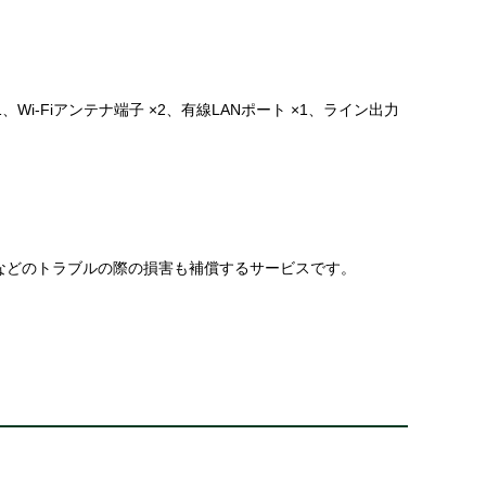
 1.4 ×1、Wi-Fiアンテナ端子 ×2、有線LANポート ×1、ライン出力
などのトラブルの際の損害も補償するサービスです。