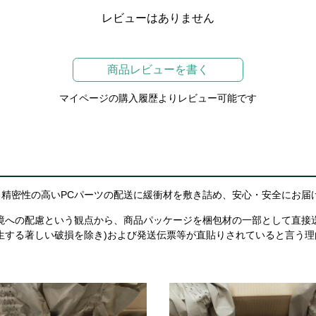
レビューはありません
商品レビューを書く
マイページの購入履歴よりレビュー可能です
精密性の高いPCパーツの配送に緩衝材を敷き詰め、安心・安全にお届
境への配慮という観点から、商品パッケージを梱包材の一部として直接
生する著しい破損を除き)および発送伝票等が直貼りされていると言う