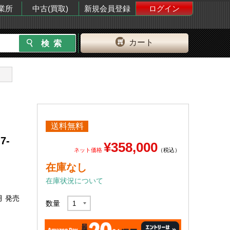
業所
中古(買取)
新規会員登録
ログイン
カート
送料無料
7-
¥358,000
ネット価格
（税込）
在庫なし
在庫状況について
月 発売
数量