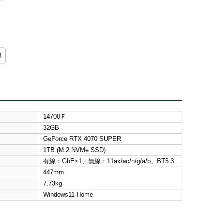
B
14700Ｆ
32GB
GeForce RTX 4070 SUPER
1TB (M.2 NVMe SSD)
有線：GbE×1、無線：11ax/ac/n/g/a/b、BT5.3
447mm
7.73kg
Windows11 Home