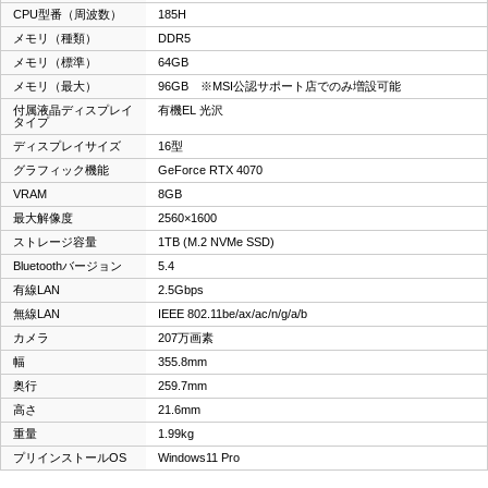
CPU型番（周波数）
185H
メモリ（種類）
DDR5
メモリ（標準）
64GB
メモリ（最大）
96GB ※MSI公認サポート店でのみ増設可能
付属液晶ディスプレイ
有機EL 光沢
タイプ
ディスプレイサイズ
16型
グラフィック機能
GeForce RTX 4070
VRAM
8GB
最大解像度
2560×1600
ストレージ容量
1TB (M.2 NVMe SSD)
Bluetoothバージョン
5.4
有線LAN
2.5Gbps
無線LAN
IEEE 802.11be/ax/ac/n/g/a/b
カメラ
207万画素
幅
355.8mm
奥行
259.7mm
高さ
21.6mm
重量
1.99kg
プリインストールOS
Windows11 Pro