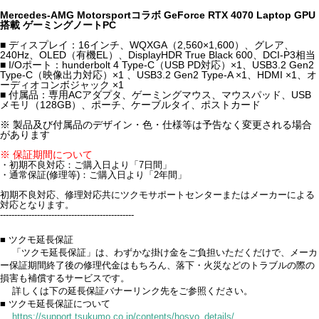
Mercedes-AMG Motorsportコラボ GeForce RTX 4070 Laptop GPU
搭載 ゲーミングノートPC
■ ディスプレイ：16インチ、WQXGA（2,560×1,600）、グレア、
240Hz、OLED（有機EL）、DisplayHDR True Black 600、DCI-P3相当
■ I/Oポート：hunderbolt 4 Type-C（USB PD対応）×1、USB3.2 Gen2
Type-C（映像出力対応）×1 、USB3.2 Gen2 Type-A ×1、HDMI ×1、オ
ーディオコンボジャック ×1
■ 付属品：専用ACアダプタ、ゲーミングマウス、マウスパッド、USB
メモリ（128GB）、ポーチ、ケーブルタイ、ポストカード
※ 製品及び付属品のデザイン・色・仕様等は予告なく変更される場合
があります
※ 保証期間について
・初期不良対応：ご購入日より「7日間」
・通常保証(修理等)：ご購入日より「2年間」
初期不良対応、修理対応共にツクモサポートセンターまたはメーカーによる
対応となります。
-----------------------------------------------
■ ツクモ延長保証
「ツクモ延長保証」は、わずかな掛け金をご負担いただくだけで、メーカ
ー保証期間終了後の修理代金はもちろん、落下・火災などのトラブルの際の
損害も補償するサービスです。
詳しくは下の延長保証バナーリンク先をご参照ください。
■ ツクモ延長保証について
https://support.tsukumo.co.jp/contents/hosyo_details/