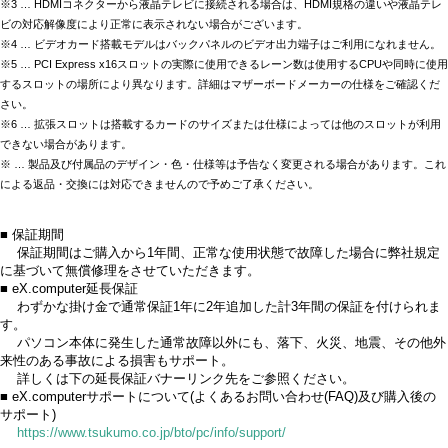
※3 … HDMIコネクターから液晶テレビに接続される場合は、HDMI規格の違いや液晶テレ
ビの対応解像度により正常に表示されない場合がございます。
※4 … ビデオカード搭載モデルはバックパネルのビデオ出力端子はご利用になれません。
※5 … PCI Express x16スロットの実際に使用できるレーン数は使用するCPUや同時に使用
するスロットの場所により異なります。詳細はマザーボードメーカーの仕様をご確認くだ
さい。
※6 … 拡張スロットは搭載するカードのサイズまたは仕様によっては他のスロットが利用
できない場合があります。
※ … 製品及び付属品のデザイン・色・仕様等は予告なく変更される場合があります。これ
による返品・交換には対応できませんので予めご了承ください。
■ 保証期間
保証期間はご購入から1年間、正常な使用状態で故障した場合に弊社規定
に基づいて無償修理をさせていただきます。
■ eX.computer延長保証
わずかな掛け金で通常保証1年に2年追加した計3年間の保証を付けられま
す。
パソコン本体に発生した通常故障以外にも、落下、火災、地震、その他外
来性のある事故による損害もサポート。
詳しくは下の延長保証バナーリンク先をご参照ください。
■ eX.computerサポートについて(よくあるお問い合わせ(FAQ)及び購入後の
サポート)
https://www.tsukumo.co.jp/bto/pc/info/support/