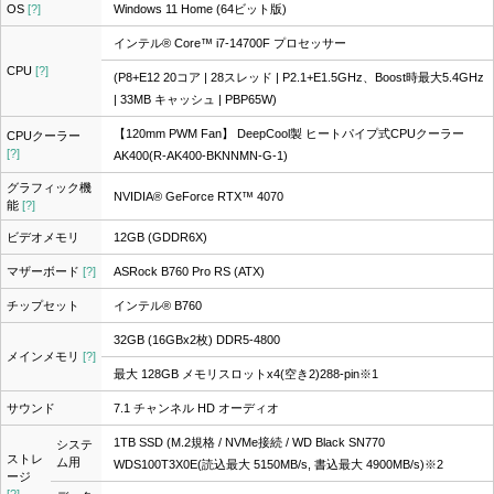
OS
[?]
Windows 11 Home (64ビット版)
インテル® Core™ i7-14700F プロセッサー
CPU
[?]
(P8+E12 20コア | 28スレッド | P2.1+E1.5GHz、Boost時最大5.4GHz
| 33MB キャッシュ | PBP65W)
【120mm PWM Fan】 DeepCool製 ヒートパイプ式CPUクーラー
CPUクーラー
[?]
AK400(R-AK400-BKNNMN-G-1)
グラフィック機
NVIDIA® GeForce RTX™ 4070
能
[?]
ビデオメモリ
12GB (GDDR6X)
マザーボード
[?]
ASRock B760 Pro RS (ATX)
チップセット
インテル® B760
32GB (16GBx2枚) DDR5-4800
メインメモリ
[?]
最大 128GB メモリスロットx4(空き2)288-pin
※1
サウンド
7.1 チャンネル HD オーディオ
1TB SSD (M.2規格 / NVMe接続 / WD Black SN770
システ
ストレ
ム用
WDS100T3X0E(読込最大 5150MB/s, 書込最大 4900MB/s)
※2
ージ