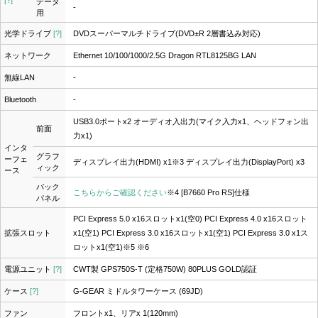
[?]
データ
-
用
光学ドライブ
[?]
DVDスーパーマルチドライブ(DVD±R 2層書込み対応)
ネットワーク
Ethernet 10/100/1000/2.5G Dragon RTL8125BG LAN
無線LAN
-
Bluetooth
-
USB3.0ポートx2 オーディオ入出力(マイク入力x1、ヘッドフォン出
前面
力x1)
インタ
グラフ
ーフェ
ディスプレイ出力(HDMI) x1
※3
ディスプレイ出力(DisplayPort) x3
ィック
ース
バック
こちらからご確認ください
※4
[B7660 Pro RS]仕様
パネル
PCI Express 5.0 x16スロットx1(空0) PCI Express 4.0 x16スロット
拡張スロット
x1(空1) PCI Express 3.0 x16スロットx1(空1) PCI Express 3.0 x1ス
ロットx1(空1)
※5 ※6
電源ユニット
[?]
CWT製 GPS750S-T (定格750W) 80PLUS GOLD認証
ケース
[?]
G-GEAR ミドルタワーケース (69JD)
ファン
フロントx1、リアx 1(120mm)