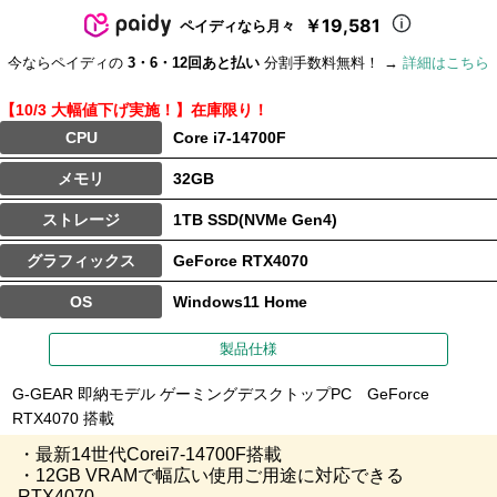
￥19,581
ペイディなら月々
今ならペイディの
3・6・12回あと払い
分割手数料無料！ →
詳細はこちら
【10/3 大幅値下げ実施！】在庫限り！
CPU
Core i7-14700F
メモリ
32GB
ストレージ
1TB SSD(NVMe Gen4)
グラフィックス
GeForce RTX4070
OS
Windows11 Home
製品仕様
G-GEAR 即納モデル ゲーミングデスクトップPC GeForce
RTX4070 搭載
・最新14世代Corei7-14700F搭載
・12GB VRAMで幅広い使用ご用途に対応できる
RTX4070