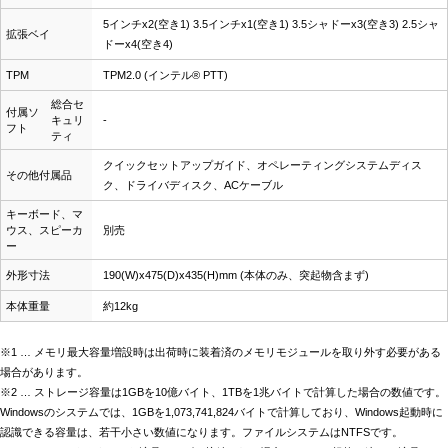
5インチx2(空き1) 3.5インチx1(空き1) 3.5シャドーx3(空き3) 2.5シャ
拡張ベイ
ドーx4(空き4)
TPM
TPM2.0 (インテル® PTT)
総合セ
付属ソ
キュリ
-
フト
ティ
クイックセットアップガイド、オペレーティングシステムディス
その他付属品
ク、ドライバディスク、ACケーブル
キーボード、マ
ウス、スピーカ
別売
ー
外形寸法
190(W)x475(D)x435(H)mm (本体のみ、突起物含まず)
本体重量
約12kg
※1 … メモリ最大容量増設時は出荷時に装着済のメモリモジュールを取り外す必要がある
場合があります。
※2 … ストレージ容量は1GBを10億バイト、1TBを1兆バイトで計算した場合の数値です。
Windowsのシステムでは、1GBを1,073,741,824バイトで計算しており、Windows起動時に
認識できる容量は、若干小さい数値になります。ファイルシステムはNTFSです。