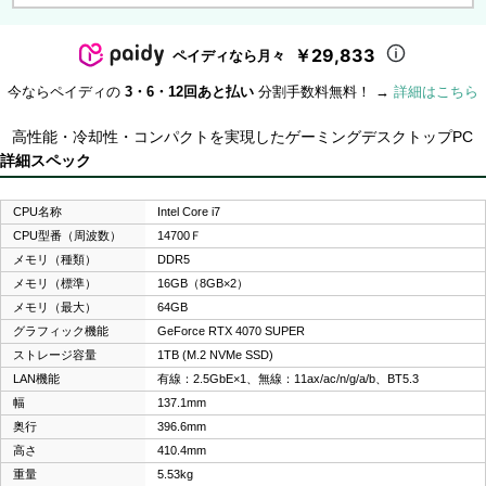
￥29,833
ペイディなら月々
今ならペイディの
3・6・12回あと払い
分割手数料無料！ →
詳細はこちら
高性能・冷却性・コンパクトを実現したゲーミングデスクトップPC
詳細スペック
CPU名称
Intel Core i7
CPU型番（周波数）
14700Ｆ
メモリ（種類）
DDR5
メモリ（標準）
16GB（8GB×2）
メモリ（最大）
64GB
グラフィック機能
GeForce RTX 4070 SUPER
ストレージ容量
1TB (M.2 NVMe SSD)
LAN機能
有線：2.5GbE×1、無線：11ax/ac/n/g/a/b、BT5.3
幅
137.1mm
奥行
396.6mm
高さ
410.4mm
重量
5.53kg