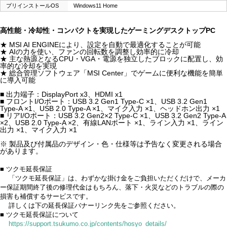
プリインストールOS
Windows11 Home
高性能・冷却性・コンパクトを実現したゲーミングデスクトップPC
★ MSI AI ENGINEにより、設定を自動で最適化することが可能
★ AIの力を使い、ファンの回転数を調整し効率的に冷却
★ 主な熱源となるCPU・VGA・電源を独立したブロックに配置し、効
率的な冷却を実現
★ 総合管理ソフトウェア「MSI Center」でゲームに便利な機能を簡単
に導入可能
■ 出力端子：DisplayPort x3、HDMI x1
■ フロントI/Oポート：USB 3.2 Gen1 Type-C ×1、USB 3.2 Gen1
Type-A ×1、USB 2.0 Type-A ×1、マイク入力 ×1、ヘッドホン出力 ×1
■ リアI/Oポート：USB 3.2 Gen2×2 Type-C ×1、USB 3.2 Gen2 Type-A
×2、USB 2.0 Type-A ×2、有線LANポート ×1、ライン入力 ×1、ライン
出力 ×1、マイク入力 ×1
※ 製品及び付属品のデザイン・色・仕様等は予告なく変更される場合
があります。
■ ツクモ延長保証
「ツクモ延長保証」は、わずかな掛け金をご負担いただくだけで、メーカ
ー保証期間終了後の修理代金はもちろん、落下・火災などのトラブルの際の
損害も補償するサービスです。
詳しくは下の延長保証バナーリンク先をご参照ください。
■ ツクモ延長保証について
https://support.tsukumo.co.jp/contents/hosyo_details/