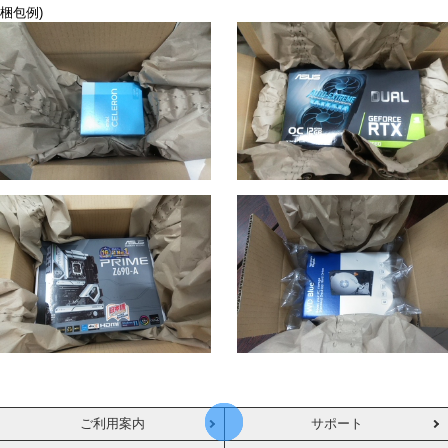
梱包例)
ご利用案内
サポート