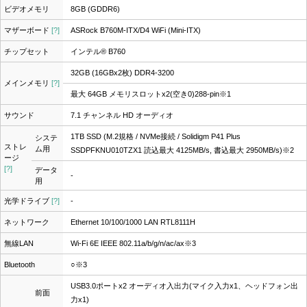
ビデオメモリ
8GB (GDDR6)
マザーボード
[?]
ASRock B760M-ITX/D4 WiFi (Mini-ITX)
チップセット
インテル® B760
32GB (16GBx2枚) DDR4-3200
メインメモリ
[?]
最大 64GB メモリスロットx2(空き0)288-pin
※1
サウンド
7.1 チャンネル HD オーディオ
1TB SSD (M.2規格 / NVMe接続 / Solidigm P41 Plus
システ
ストレ
ム用
SSDPFKNU010TZX1 読込最大 4125MB/s, 書込最大 2950MB/s)
※2
ージ
[?]
データ
-
用
光学ドライブ
[?]
-
ネットワーク
Ethernet 10/100/1000 LAN RTL8111H
無線LAN
Wi-Fi 6E IEEE 802.11a/b/g/n/ac/ax
※3
Bluetooth
○
※3
USB3.0ポートx2 オーディオ入出力(マイク入力x1、ヘッドフォン出
前面
力x1)