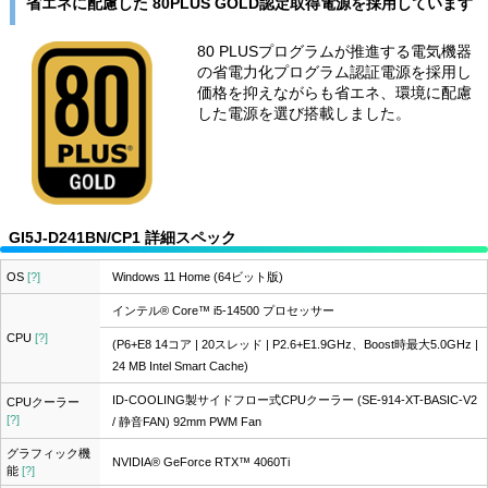
省エネに配慮した 80PLUS GOLD認定取得電源を採用しています
80 PLUSプログラムが推進する電気機器
の省電力化プログラム認証電源を採用し
価格を抑えながらも省エネ、環境に配慮
した電源を選び搭載しました。
GI5J-D241BN/CP1 詳細スペック
OS
[?]
Windows 11 Home (64ビット版)
インテル® Core™ i5-14500 プロセッサー
CPU
[?]
(P6+E8 14コア | 20スレッド | P2.6+E1.9GHz、Boost時最大5.0GHz |
24 MB Intel Smart Cache)
ID-COOLING製サイドフロー式CPUクーラー (SE-914-XT-BASIC-V2
CPUクーラー
[?]
/ 静音FAN) 92mm PWM Fan
グラフィック機
NVIDIA® GeForce RTX™ 4060Ti
能
[?]