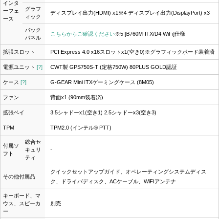
インタ
グラフ
ーフェ
ディスプレイ出力(HDMI) x1
※4
ディスプレイ出力(DisplayPort) x3
ィック
ース
バック
こちらからご確認ください
※5
[B760M-ITX/D4 WiFi]仕様
パネル
拡張スロット
PCI Express 4.0 x16スロットx1(空き0)※グラフィックボード装着済
電源ユニット
[?]
CWT製 GPS750S-T (定格750W) 80PLUS GOLD認証
ケース
[?]
G-GEAR Mini ITXゲーミングケース (8M05)
ファン
背面x1 (90mm装着済)
拡張ベイ
3.5シャドーx1(空き1) 2.5シャドーx3(空き3)
TPM
TPM2.0 (インテル® PTT)
総合セ
付属ソ
キュリ
-
フト
ティ
クイックセットアップガイド、オペレーティングシステムディス
その他付属品
ク、ドライバディスク、ACケーブル、WiFIアンテナ
キーボード、マ
ウス、スピーカ
別売
ー