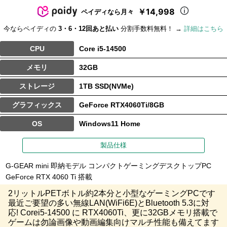
￥14,998
ペイディなら月々
今ならペイディの
3・6・12回あと払い
分割手数料無料！ →
詳細はこちら
CPU
Core i5-14500
メモリ
32GB
ストレージ
1TB SSD(NVMe)
グラフィックス
GeForce RTX4060Ti/8GB
OS
Windows11 Home
製品仕様
G-GEAR mini 即納モデル コンパクトゲーミングデスクトップPC
GeForce RTX 4060 Ti 搭載
2リットルPETボトル約2本分と小型なゲーミングPCです
最近ご要望の多い無線LAN(WiFi6E)とBluetooth 5.3に対
応! Corei5-14500 に RTX4060Ti、更に32GBメモリ搭載で
ゲームは勿論画像や動画編集向けマルチ性能も備えてます