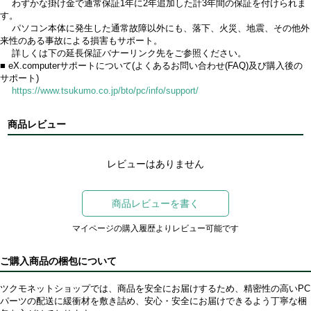
わずかな掛け金で通常保証1年に2年追加した計3年間の保証を付けられま
す。
パソコン本体に発生した通常故障以外にも、落下、火災、地震、その他外
来性のある事故による損害もサポート。
詳しくは下の延長保証バナーリンク先をご参照ください。
■ eX.computerサポートについて(よくあるお問い合わせ(FAQ)及び購入後の
サポート)
https://www.tsukumo.co.jp/bto/pc/info/support/
商品レビュー
レビューはありません
商品レビューを書く
マイページの購入履歴よりレビュー可能です
ご購入商品の梱包について
ツクモネットショップでは、商品を安全にお届けするため、精密性の高いPC
パーツの配送に緩衝材を敷き詰め、安心・安全にお届けできるよう丁寧な梱