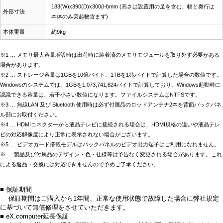
183(W)x390(D)x300(H)mm (高さは設置用の足を含む、幅と奥行は
外形寸法
本体のみ突起物含まず)
本体重量
約9kg
※1 … メモリ最大容量増設時は出荷時に装着済のメモリモジュールを取り外す必要がある
場合があります。
※2 … ストレージ容量は1GBを10億バイト、1TBを1兆バイトで計算した場合の数値です。
Windowsのシステムでは、1GBを1,073,741,824バイトで計算しており、Windows起動時に
認識できる容量は、若干小さい数値になります。ファイルシステムはNTFSです。
※3 … 無線LAN 及び Bluetooth 使用時は必ず付属品のロッドアンテナ2本を背面バックパネ
ル部にお取付ください。
※4 … HDMIコネクターから液晶テレビに接続される場合は、HDMI規格の違いや液晶テレ
ビの対応解像度により正常に表示されない場合がございます。
※5 … ビデオカード搭載モデルはバックパネルのビデオ出力端子はご利用になれません。
※ … 製品及び付属品のデザイン・色・仕様等は予告なく変更される場合があります。これ
による返品・交換には対応できませんので予めご了承ください。
■ 保証期間
保証期間はご購入から1年間、正常な使用状態で故障した場合に弊社規定
に基づいて無償修理をさせていただきます。
■ eX.computer延長保証