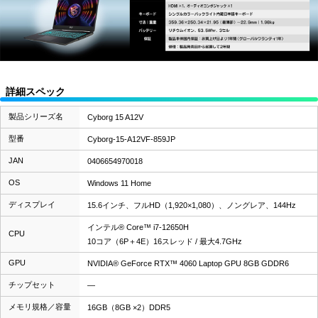
詳細スペック
製品シリーズ名
Cyborg 15 A12V
型番
Cyborg-15-A12VF-859JP
JAN
0406654970018
OS
Windows 11 Home
ディスプレイ
15.6インチ、フルHD（1,920×1,080）、ノングレア、144Hz
インテル® Core™ i7-12650H
CPU
10コア（6P＋4E）16スレッド / 最大4.7GHz
GPU
NVIDIA® GeForce RTX™ 4060 Laptop GPU 8GB GDDR6
チップセット
―
メモリ規格／容量
16GB（8GB ×2）DDR5