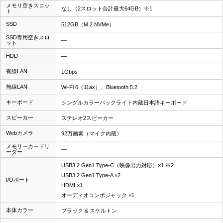
メモリ空きスロッ
なし（2スロット合計最大64GB）※1
ト
SSD
512GB（M.2 NVMe）
SSD専用空きスロ
―
ット
HDD
―
有線LAN
1Gbps
無線LAN
Wi-Fi 6（11ax）、Bluetooth 5.2
キーボード
シングルカラーバックライト内蔵日本語キーボード
スピーカー
ステレオ2スピーカー
Webカメラ
92万画素（マイク内蔵）
メモリーカードリ
―
ーダー
USB3.2 Gen1 Type-C（映像出力対応）×1 ※2
USB3.2 Gen1 Type-A ×2
I/Oポート
HDMI ×1
オーディオコンボジャック ×1
本体カラー
ブラック & スケルトン