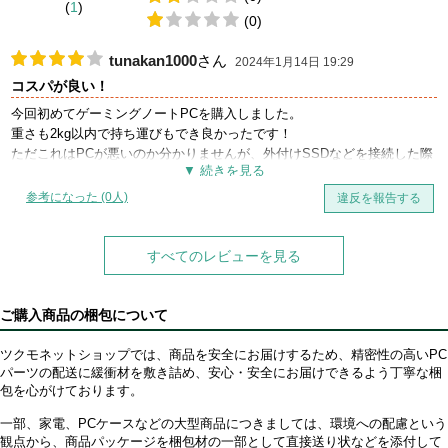
(
1
)
(0)
tunakan1000
さん
2024年1月14日 19:29
コスパが良い！
今回初めてゲーミングノートPCを購入しました。
重さも2kg以内で持ち運びもでき良かったです！
ただこれはPCが悪いのか分かりませんが、外付けSSDなどを接続した際
に2回に1回ぐらいフリーズしてうまく読み込めない時があります。それ
以外は概ね満足です。
参考になった (0人)
違反を報告する
すべてのレビューを見る
ご購入商品の梱包について
ツクモネットショップでは、商品を安全にお届けするため、精密性の高いPC
パーツの配送に緩衝材を敷き詰め、安心・安全にお届けできるよう丁寧な梱
包を心がけております。
一部、家電、PCケースなどの大型商品につきましては、環境への配慮という
観点から、商品パッケージを梱包材の一部として直接送り状などを添付して