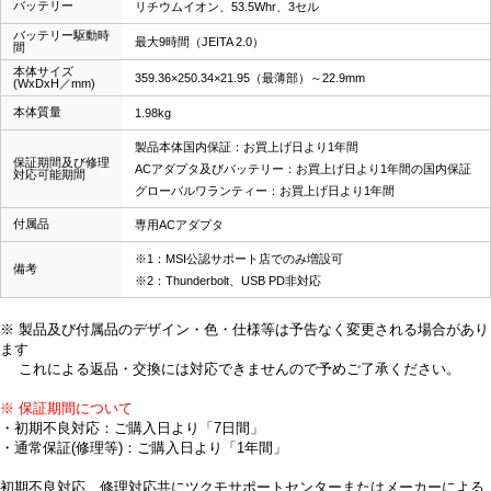
バッテリー
リチウムイオン、53.5Whr、3セル
バッテリー駆動時
最大9時間（JEITA 2.0）
間
本体サイズ
359.36×250.34×21.95（最薄部）～22.9mm
(WxDxH／mm)
本体質量
1.98kg
製品本体国内保証：お買上げ日より1年間
保証期間及び修理
ACアダプタ及びバッテリー：お買上げ日より1年間の国内保証
対応可能期間
グローバルワランティー：お買上げ日より1年間
付属品
専用ACアダプタ
※1：MSI公認サポート店でのみ増設可
備考
※2：Thunderbolt、USB PD非対応
※ 製品及び付属品のデザイン・色・仕様等は予告なく変更される場合があり
ます
これによる返品・交換には対応できませんので予めご了承ください。
※ 保証期間について
・初期不良対応：ご購入日より「7日間」
・通常保証(修理等)：ご購入日より「1年間」
初期不良対応、修理対応共にツクモサポートセンターまたはメーカーによる