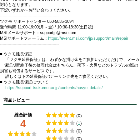
対応となります。
下記いずれかへお問い合わせください。
-----------------------------------------------
ツクモ サポートセンター 050-5835-1094
受付時間 11:00-19:00(月～金) / 10:30-18:30(土日祝)
MSIメールサポート：supportjp@msi.com
MSIサポートフォーラム：
https://event.msi.com/jp/support/main/repair
-----------------------------------------------
■ ツクモ延長保証
「ツクモ延長保証」は、わずかな掛け金をご負担いただくだけで、メーカ
ー保証期間終了後の修理代金はもちろん、落下・火災などのトラブルの際の
損害も補償するサービスです。
詳しくは下の延長保証バナーリンク先をご参照ください。
■ ツクモ延長保証について
https://support.tsukumo.co.jp/contents/hosyo_details/
商品レビュー
総合評価
(0)
4
(
1
)
(0)
(0)