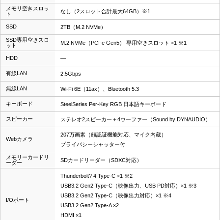
メモリ空きスロッ
なし（2スロット合計最大64GB）※1
ト
SSD
2TB（M.2 NVMe）
SSD専用空きスロ
M.2 NVMe（PCI-e Gen5） 専用空きスロット ×1 ※1
ット
HDD
―
有線LAN
2.5Gbps
無線LAN
Wi-Fi 6E（11ax）、Bluetooth 5.3
キーボード
SteelSeries Per-Key RGB 日本語キーボード
スピーカー
ステレオ2スピーカー＋4ウーファー（Sound by DYNAUDIO）
207万画素（顔認証機能対応、マイク内蔵）
Webカメラ
プライバシーシャッター付
メモリーカードリ
SDカードリーダー（SDXC対応）
ーダー
Thunderbolt? 4 Type-C ×1 ※2
USB3.2 Gen2 Type-C（映像出力、USB PD対応）×1 ※3
USB3.2 Gen2 Type-C（映像出力対応）×1 ※4
I/Oポート
USB3.2 Gen2 Type-A ×2
HDMI ×1