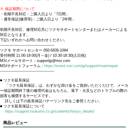
※ 保証期間について
・初期不良対応：ご購入日より「7日間」
・通常保証(修理等)：ご購入日より「2年間」
初期不良対応、修理対応共にツクモサポートセンターまたはメーカーによる
対応となります。
下記いずれかへお問い合わせください。
-----------------------------------------------
ツクモ サポートセンター 050-5835-1094
受付時間 11:00-19:00(月～金) / 10:30-18:30(土日祝)
MSIメールサポート：supportjp@msi.com
MSIサポートフォーラム：
https://event.msi.com/jp/support/main/repair
-----------------------------------------------
■ ツクモ延長保証
「ツクモ延長保証」は、わずかな掛け金をご負担いただくだけで、メーカ
ー保証期間終了後の修理代金はもちろん、落下・火災などのトラブルの際の
損害も補償するサービスです。
詳しくは下の延長保証バナーリンク先をご参照ください。
■ ツクモ延長保証について
https://support.tsukumo.co.jp/contents/hosyo_details/
商品レビュー