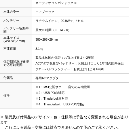
オーディオコンボジャック ×1
本体カラー
コアブラック
バッテリー
リチウムイオン、99.9Whr、4セル
バッテリー駆動時
最大10時間（JEITA 2.0）
間
本体サイズ
380×298×29mm
(WxDxH／mm)
本体質量
3.1kg
製品本体国内保証：お買上げ日より2年間
保証期間及び修理
ACアダプタ及びバッテリー：お買上げ日より1年間の国内保証
対応可能期間
グローバルワランティー：お買上げ日より1年間
付属品
専用ACアダプタ
※1：MSI公認サポート店でのみ増設可
※2：USB PD非対応
備考
※3：Thuderbolt非対応
※4：Thunderbolt、USB PD非対応
※ 製品及び付属品のデザイン・色・仕様等は予告なく変更される場合があり
ます
これによる返品・交換には対応できませんので予めご了承ください。