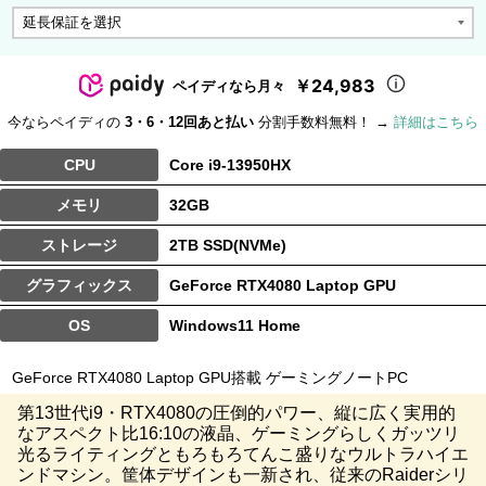
￥24,983
ペイディなら月々
今ならペイディの
3・6・12回あと払い
分割手数料無料！ →
詳細はこちら
CPU
Core i9-13950HX
メモリ
32GB
ストレージ
2TB SSD(NVMe)
グラフィックス
GeForce RTX4080 Laptop GPU
OS
Windows11 Home
GeForce RTX4080 Laptop GPU搭載 ゲーミングノートPC
第13世代i9・RTX4080の圧倒的パワー、縦に広く実用的
なアスペクト比16:10の液晶、ゲーミングらしくガッツリ
光るライティングともろもろてんこ盛りなウルトラハイエ
ンドマシン。筐体デザインも一新され、従来のRaiderシリ