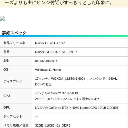
ーズよりも主にヒンジ付近がすっきりとした印象に。
詳細スペック
製品シリーズ名
Raider GE78 HX 13V
型番
Raider-GE78HX-13VH-329JP
JAN
0406654965014
OS
Windows 11 Home
17インチ、WQXGA（2,560×1,600）、ノングレア、240Hz
ディスプレイ
DCI-P3相当
インテル® Core™ i9-13950HX
CPU
24コア（8P＋16E）32スレッド / 最大5.5GHz
GPU
NVIDIA® GeForce RTX™ 4080 Laptop GPU 12GB GDDR6
チップセット
―
メモリ規格／容量
32GB（16GB ×2）DDR5